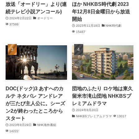
放送「オードリー」より(連
ほか NHKBS時代劇 2023
続テレビ小説アンコール)
年12月8日金曜日から放送
開始
2024年2月22日
オードリー
37598
2023年11月18日
NHK時代劇
15487
DOC(ドック)3 あすへのカ
団地のふたり ロケ地は東久
ルテ ネタバレ アンドレア
留米市滝山団地 NHKBSプ
が三たび主人公に。シーズ
レミアムドラマ
ン2が終わったところから
2024年8月20日
NHKBSプレミアムドラマ
13017
スタート
2023年8月29日
NHK海外番組
14222