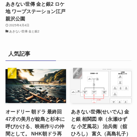
あきない世傳 金と銀2 ロケ
地 ワープステーション江戸
親沢公園
2025年4月4日
あきない世傳 金と銀2
人気記事
オードリー 朝ドラ 最終回
あきない世傳(せいでん) 金
47才の美月が錠島と杉本に
と銀 相関図 幸（永瀬ゆず
呼びかける、映画作りの仲
な 小芝風花） 治兵衛（舘
間として。 NHK朝ドラ再
ひろし） 富久（高島礼子）