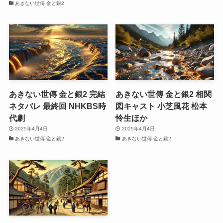
あきない世傳 金と銀2
あきない世傳 金と銀2 完結
あきない世傳 金と銀2 相関
ネタバレ 最終回 NHKBS時
図キャスト 小芝風花 松本
代劇
怜生ほか
2025年4月4日
2025年4月4日
あきない世傳 金と銀2
あきない世傳 金と銀2