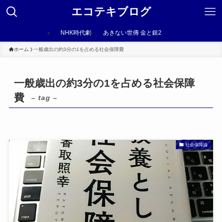
エコテキブログ
NHK時代劇
あきない世傳 金と銀2
ホーム
一般歳出の約3分の1を占める社会保障費
一般歳出の約3分の1を占める社会保障
費
– tag –
社会保障論