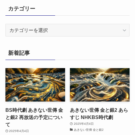
カテゴリー
カ
テ
ゴ
リ
新着記事
ー
BS時代劇 あきない世傳 金
あきない世傳 金と銀2 あら
と銀2 再放送の予定につい
すじ NHKBS時代劇
て
2025年4月4日
あきない世傳 金と銀2
2025年4月4日