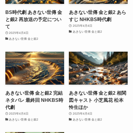
BS時代劇 あきない世傳 金
あきない世傳 金と銀2 あら
と銀2 再放送の予定につい
すじ NHKBS時代劇
て
2025年4月4日
あきない世傳 金と銀2
2025年4月4日
あきない世傳 金と銀2
あきない世傳 金と銀2 完結
あきない世傳 金と銀2 相関
ネタバレ 最終回 NHKBS時
図キャスト 小芝風花 松本
代劇
怜生ほか
2025年4月4日
2025年4月4日
あきない世傳 金と銀2
あきない世傳 金と銀2