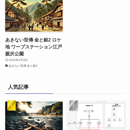
あきない世傳 金と銀2 ロケ
地 ワープステーション江戸
親沢公園
2025年4月4日
あきない世傳 金と銀2
人気記事