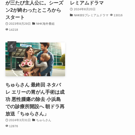
が三たび主人公に。シーズ
レミアムドラマ
ン2が終わったところから
2024年8月20日
NHKBSプレミアムドラマ
13016
スタート
2023年8月29日
NHK海外番組
14218
ちゅらさん 最終回 ネタバ
レ エリーの胃がん手術は成
功 悪性腫瘍の除去 小浜島
での診療所開設へ 朝ドラ再
放送「ちゅらさん」
2024年3月31日
ちゅらさん
12876