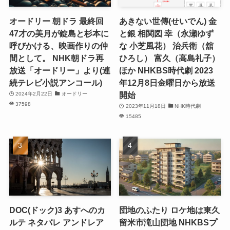
オードリー 朝ドラ 最終回
あきない世傳(せいでん) 金
47才の美月が錠島と杉本に
と銀 相関図 幸（永瀬ゆず
呼びかける、映画作りの仲
な 小芝風花） 治兵衛（舘
間として。 NHK朝ドラ再
ひろし） 富久（高島礼子）
放送「オードリー」より(連
ほか NHKBS時代劇 2023
続テレビ小説アンコール)
年12月8日金曜日から放送
開始
2024年2月22日
オードリー
37598
2023年11月18日
NHK時代劇
15485
DOC(ドック)3 あすへのカ
団地のふたり ロケ地は東久
ルテ ネタバレ アンドレア
留米市滝山団地 NHKBSプ