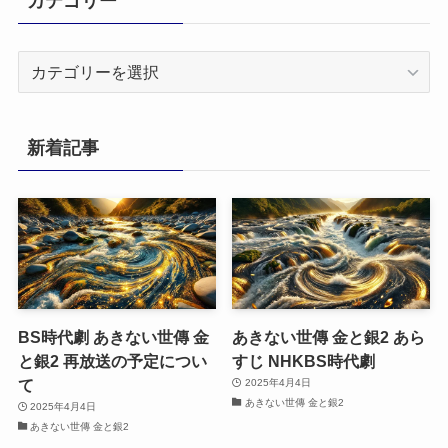
カテゴリー
カ
テ
ゴ
リ
新着記事
ー
BS時代劇 あきない世傳 金
あきない世傳 金と銀2 あら
と銀2 再放送の予定につい
すじ NHKBS時代劇
て
2025年4月4日
あきない世傳 金と銀2
2025年4月4日
あきない世傳 金と銀2