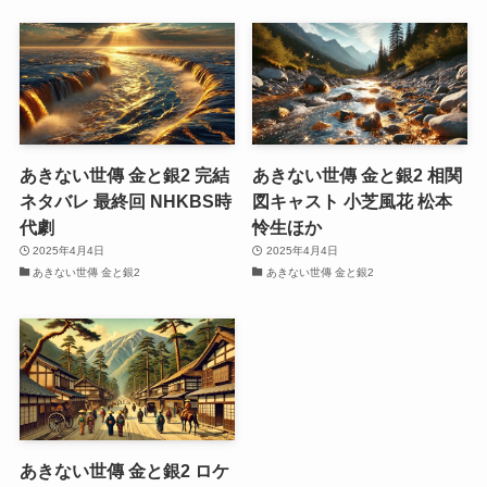
あきない世傳 金と銀2 完結
あきない世傳 金と銀2 相関
ネタバレ 最終回 NHKBS時
図キャスト 小芝風花 松本
代劇
怜生ほか
2025年4月4日
2025年4月4日
あきない世傳 金と銀2
あきない世傳 金と銀2
あきない世傳 金と銀2 ロケ