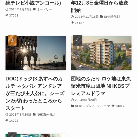
続テレビ小説アンコール)
年12月8日金曜日から放送
開始
2024年2月22日
オードリー
37598
2023年11月18日
NHK時代劇
15487
DOC(ドック)3 あすへのカ
団地のふたり ロケ地は東久
ルテ ネタバレ アンドレア
留米市滝山団地 NHKBSプ
が三たび主人公に。シーズ
レミアムドラマ
ン2が終わったところから
2024年8月20日
NHKBSプレミアムドラマ
13017
スタート
2023年8月29日
NHK海外番組
14222