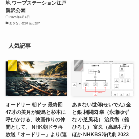
地 ワープステーション江戸
親沢公園
2025年4月4日
あきない世傳 金と銀2
人気記事
オードリー 朝ドラ 最終回
あきない世傳(せいでん) 金
47才の美月が錠島と杉本に
と銀 相関図 幸（永瀬ゆず
呼びかける、映画作りの仲
な 小芝風花） 治兵衛（舘
間として。 NHK朝ドラ再
ひろし） 富久（高島礼子）
放送「オードリー」より(連
ほか NHKBS時代劇 2023