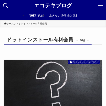
エコテキブログ
NHK時代劇
あきない世傳 金と銀2
ホーム
ドットインストール有料会員
ドットインストール有料会員
– tag –
スタック・オーバーフロー