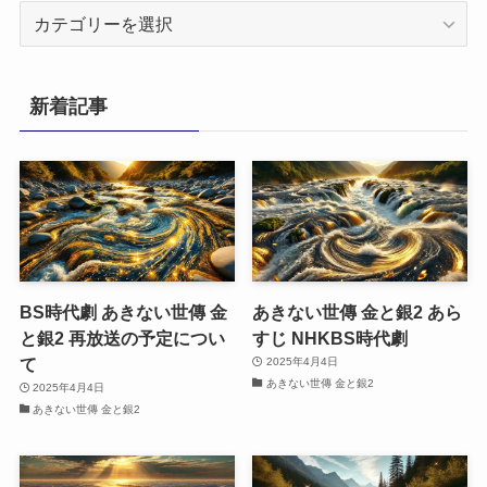
カ
テ
ゴ
リ
新着記事
ー
BS時代劇 あきない世傳 金
あきない世傳 金と銀2 あら
と銀2 再放送の予定につい
すじ NHKBS時代劇
て
2025年4月4日
あきない世傳 金と銀2
2025年4月4日
あきない世傳 金と銀2