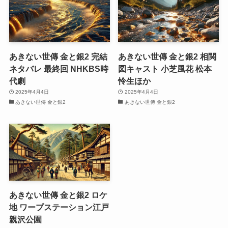
あきない世傳 金と銀2 完結
あきない世傳 金と銀2 相関
ネタバレ 最終回 NHKBS時
図キャスト 小芝風花 松本
代劇
怜生ほか
2025年4月4日
2025年4月4日
あきない世傳 金と銀2
あきない世傳 金と銀2
あきない世傳 金と銀2 ロケ
地 ワープステーション江戸
親沢公園