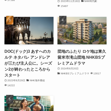
37598
2023年11月18日
NHK時代劇
15487
DOC(ドック)3 あすへのカ
団地のふたり ロケ地は東久
ルテ ネタバレ アンドレア
留米市滝山団地 NHKBSプ
が三たび主人公に。シーズ
レミアムドラマ
ン2が終わったところから
2024年8月20日
NHKBSプレミアムドラマ
13017
スタート
2023年8月29日
NHK海外番組
14222