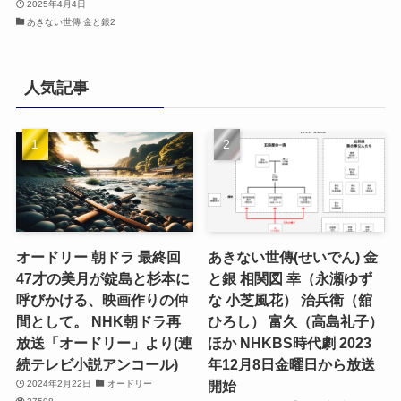
2025年4月4日
あきない世傳 金と銀2
人気記事
オードリー 朝ドラ 最終回
あきない世傳(せいでん) 金
47才の美月が錠島と杉本に
と銀 相関図 幸（永瀬ゆず
呼びかける、映画作りの仲
な 小芝風花） 治兵衛（舘
間として。 NHK朝ドラ再
ひろし） 富久（高島礼子）
放送「オードリー」より(連
ほか NHKBS時代劇 2023
続テレビ小説アンコール)
年12月8日金曜日から放送
開始
2024年2月22日
オードリー