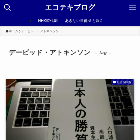
エコテキブログ
NHK時代劇
あきない世傳 金と銀2
ホーム
デービッド・アトキンソン
デービッド・アトキンソン
– tag –
社会保障論