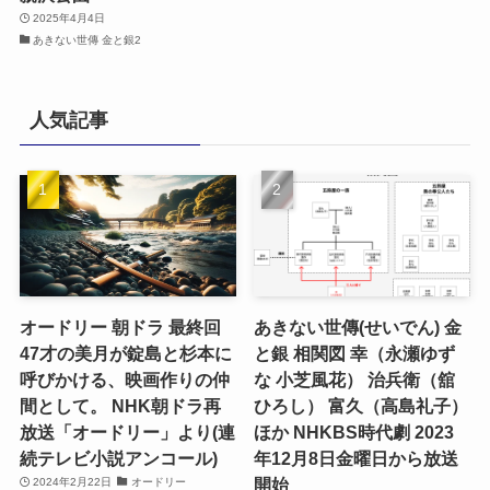
2025年4月4日
あきない世傳 金と銀2
人気記事
オードリー 朝ドラ 最終回
あきない世傳(せいでん) 金
47才の美月が錠島と杉本に
と銀 相関図 幸（永瀬ゆず
呼びかける、映画作りの仲
な 小芝風花） 治兵衛（舘
間として。 NHK朝ドラ再
ひろし） 富久（高島礼子）
放送「オードリー」より(連
ほか NHKBS時代劇 2023
続テレビ小説アンコール)
年12月8日金曜日から放送
開始
2024年2月22日
オードリー