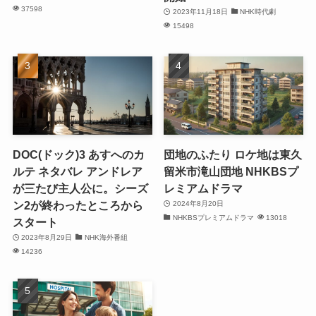
37598
2023年11月18日
NHK時代劇
15498
DOC(ドック)3 あすへのカ
団地のふたり ロケ地は東久
ルテ ネタバレ アンドレア
留米市滝山団地 NHKBSプ
が三たび主人公に。シーズ
レミアムドラマ
ン2が終わったところから
2024年8月20日
NHKBSプレミアムドラマ
13018
スタート
2023年8月29日
NHK海外番組
14236