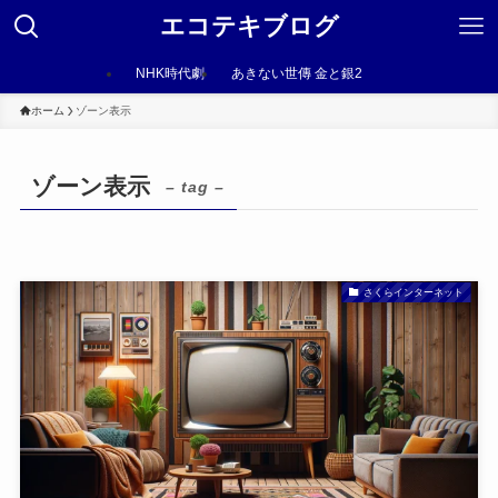
エコテキブログ
NHK時代劇
あきない世傳 金と銀2
ホーム
ゾーン表示
ゾーン表示
– tag –
さくらインターネット