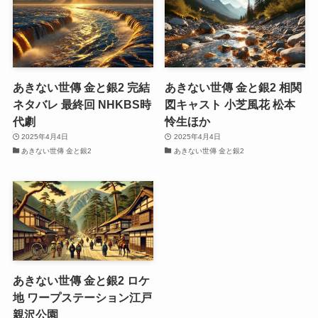
あきない世傳 金と銀2 完結
あきない世傳 金と銀2 相関
ネタバレ 最終回 NHKBS時
図キャスト 小芝風花 松本
代劇
怜生ほか
2025年4月4日
2025年4月4日
あきない世傳 金と銀2
あきない世傳 金と銀2
あきない世傳 金と銀2 ロケ
地 ワープステーション江戸
親沢公園