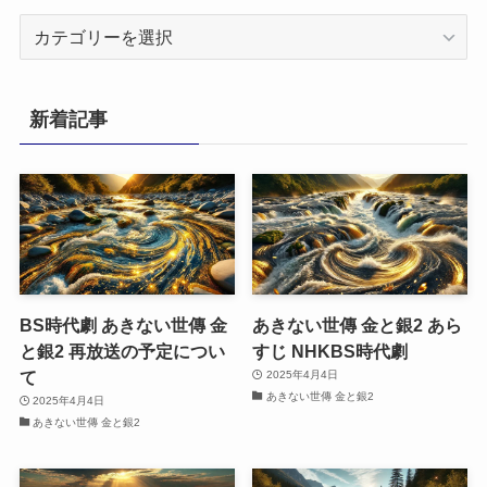
カ
テ
ゴ
リ
新着記事
ー
BS時代劇 あきない世傳 金
あきない世傳 金と銀2 あら
と銀2 再放送の予定につい
すじ NHKBS時代劇
て
2025年4月4日
あきない世傳 金と銀2
2025年4月4日
あきない世傳 金と銀2