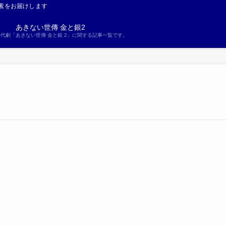
素をお届けします
あきない世傳 金と銀2
S時代劇「あきない世傳 金と銀 2」に関する記事一覧です。