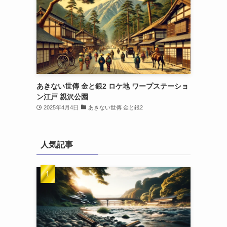
あきない世傳 金と銀2 ロケ地 ワープステーショ
ン江戸 親沢公園
2025年4月4日
あきない世傳 金と銀2
人気記事