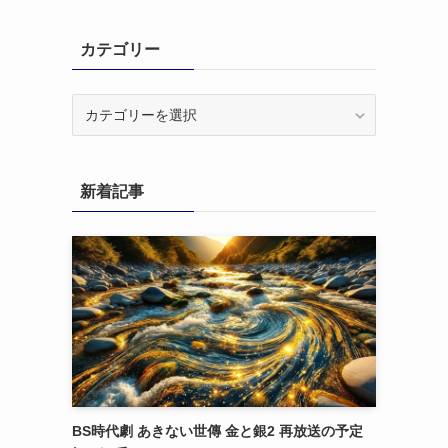
カテゴリー
カ
テ
ゴ
リ
新着記事
ー
BS時代劇 あきない世傳 金と銀2 再放送の予定