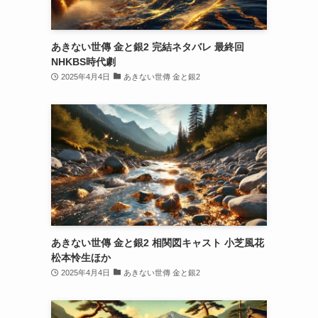
あきない世傳 金と銀2 完結ネタバレ 最終回
NHKBS時代劇
2025年4月4日
あきない世傳 金と銀2
あきない世傳 金と銀2 相関図キャスト 小芝風花
松本怜生ほか
2025年4月4日
あきない世傳 金と銀2