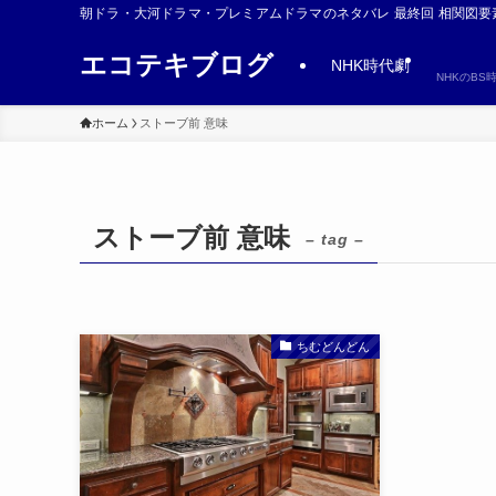
朝ドラ・大河ドラマ・プレミアムドラマのネタバレ 最終回 相関図要
エコテキブログ
NHK時代劇
NHKのB
ホーム
ストーブ前 意味
ストーブ前 意味
– tag –
ちむどんどん