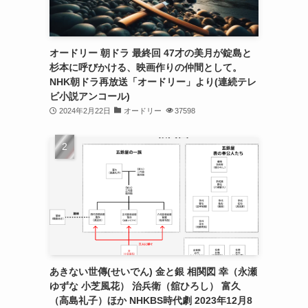
オードリー 朝ドラ 最終回 47才の美月が錠島と
杉本に呼びかける、映画作りの仲間として。
NHK朝ドラ再放送「オードリー」より(連続テレ
ビ小説アンコール)
2024年2月22日
オードリー
37598
あきない世傳(せいでん) 金と銀 相関図 幸（永瀬
ゆずな 小芝風花） 治兵衛（舘ひろし） 富久
（高島礼子）ほか NHKBS時代劇 2023年12月8