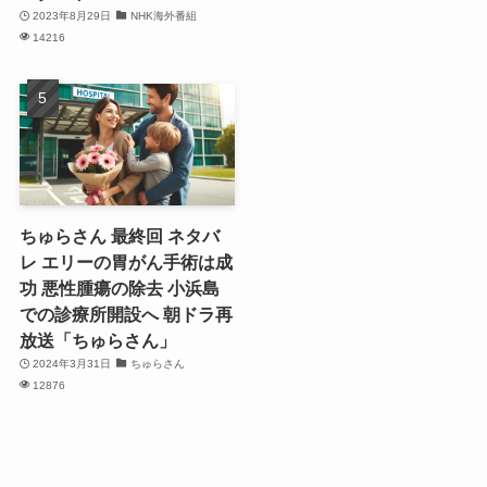
2023年8月29日
NHK海外番組
14216
ちゅらさん 最終回 ネタバ
レ エリーの胃がん手術は成
功 悪性腫瘍の除去 小浜島
での診療所開設へ 朝ドラ再
放送「ちゅらさん」
2024年3月31日
ちゅらさん
12876