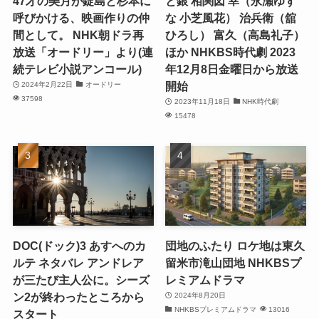
47才の美月が錠島と杉本に
と銀 相関図 幸（永瀬ゆず
呼びかける、映画作りの仲
な 小芝風花） 治兵衛（舘
間として。 NHK朝ドラ再
ひろし） 富久（高島礼子）
放送「オードリー」より(連
ほか NHKBS時代劇 2023
続テレビ小説アンコール)
年12月8日金曜日から放送
開始
2024年2月22日
オードリー
37598
2023年11月18日
NHK時代劇
15478
DOC(ドック)3 あすへのカ
団地のふたり ロケ地は東久
ルテ ネタバレ アンドレア
留米市滝山団地 NHKBSプ
が三たび主人公に。シーズ
レミアムドラマ
ン2が終わったところから
2024年8月20日
NHKBSプレミアムドラマ
13016
スタート