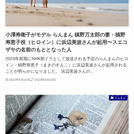
小澤寿衛子がモデル らんまん 槙野万太郎の妻・槙野
寿恵子役（ヒロイン）に浜辺美波さんが起用〜スエコ
ザサの名前のもととなった人
2023年前期にNHK朝ドラとして放送される予定のらんまんのヒロ
イン・槙野寿恵子（まきのすえこ）に浜辺美波さんが起用される
ことが明らかになりました。 浜辺美波さんの...
2022年5月10日
2023年4月10日
らんまん