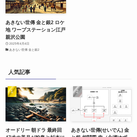
あきない世傳 金と銀2 ロケ
地 ワープステーション江戸
親沢公園
2025年4月4日
あきない世傳 金と銀2
人気記事
オードリー 朝ドラ 最終回
あきない世傳(せいでん) 金