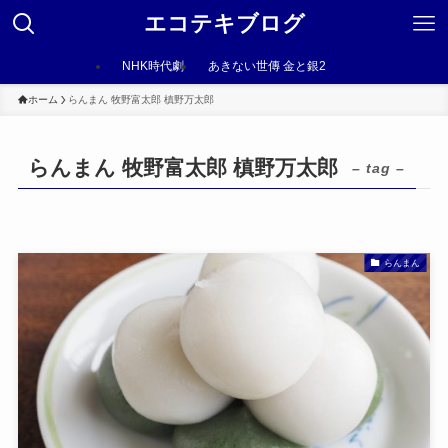
エコテキブログ
NHK時代劇
あきない世傳 金と銀2
ホーム
らんまん 牧野富太郎 槙野万太郎
らんまん 牧野富太郎 槙野万太郎
– tag –
らんまん