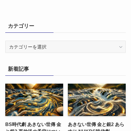
カテゴリー
カ
テ
ゴ
リ
新着記事
ー
BS時代劇 あきない世傳 金
あきない世傳 金と銀2 あら