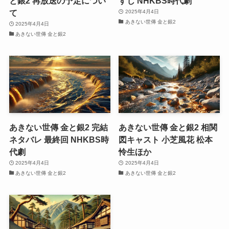
と銀2 再放送の予定につい
すじ NHKBS時代劇
て
2025年4月4日
あきない世傳 金と銀2
2025年4月4日
あきない世傳 金と銀2
あきない世傳 金と銀2 完結
あきない世傳 金と銀2 相関
ネタバレ 最終回 NHKBS時
図キャスト 小芝風花 松本
代劇
怜生ほか
2025年4月4日
2025年4月4日
あきない世傳 金と銀2
あきない世傳 金と銀2