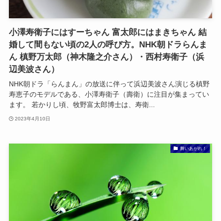
小澤寿衛子にはすーちゃん 富太郎にはまきちゃん 結
婚して間もない頃の2人の呼び方。NHK朝ドラらんま
ん 槙野万太郎（神木隆之介さん）・西村寿衛子（浜
辺美波さん）
NHK朝ドラ「らんまん」の放送に伴って浜辺美波さん演じる槙野
寿恵子のモデルである、小澤寿衛子（壽衛）に注目が集まってい
ます。 若かりし頃、牧野富太郎博士は、寿衛...
2023年4月10日
舞いあがれ！