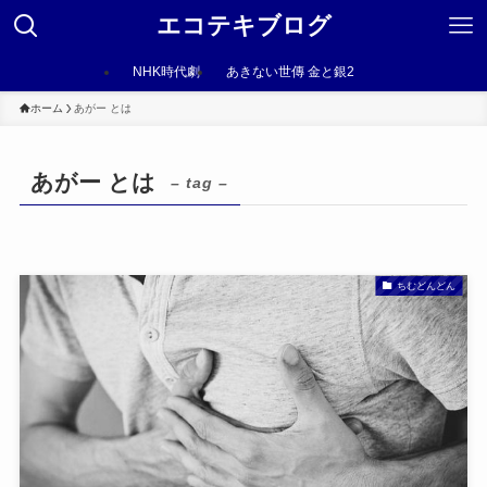
エコテキブログ
NHK時代劇
あきない世傳 金と銀2
ホーム
あがー とは
あがー とは
– tag –
ちむどんどん