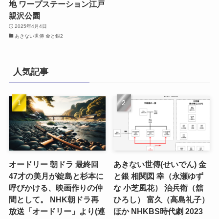
地 ワープステーション江戸
親沢公園
2025年4月4日
あきない世傳 金と銀2
人気記事
オードリー 朝ドラ 最終回
あきない世傳(せいでん) 金
47才の美月が錠島と杉本に
と銀 相関図 幸（永瀬ゆず
呼びかける、映画作りの仲
な 小芝風花） 治兵衛（舘
間として。 NHK朝ドラ再
ひろし） 富久（高島礼子）
放送「オードリー」より(連
ほか NHKBS時代劇 2023