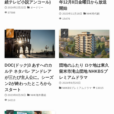
続テレビ小説アンコール)
年12月8日金曜日から放送
開始
2024年2月22日
オードリー
37598
2023年11月18日
NHK時代劇
15476
DOC(ドック)3 あすへのカ
団地のふたり ロケ地は東久
ルテ ネタバレ アンドレア
留米市滝山団地 NHKBSプ
が三たび主人公に。シーズ
レミアムドラマ
ン2が終わったところから
2024年8月20日
NHKBSプレミアムドラマ
13015
スタート
2023年8月29日
NHK海外番組
14213