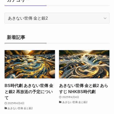
カ
テ
ゴ
リ
新着記事
ー
BS時代劇 あきない世傳 金
あきない世傳 金と銀2 あら
と銀2 再放送の予定につい
すじ NHKBS時代劇
て
2025年4月4日
あきない世傳 金と銀2
2025年4月4日
あきない世傳 金と銀2