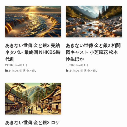
あきない世傳 金と銀2 完結
あきない世傳 金と銀2 相関
ネタバレ 最終回 NHKBS時
図キャスト 小芝風花 松本
代劇
怜生ほか
2025年4月4日
2025年4月4日
あきない世傳 金と銀2
あきない世傳 金と銀2
あきない世傳 金と銀2 ロケ