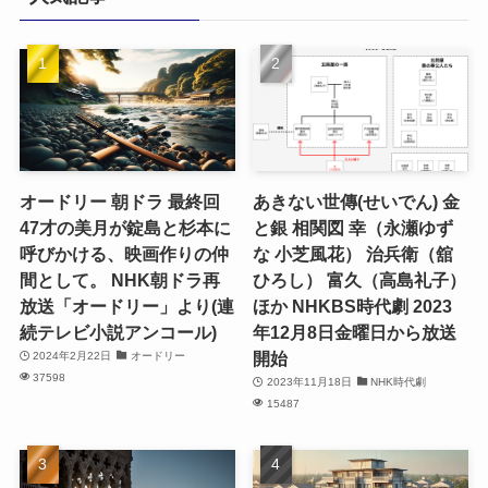
オードリー 朝ドラ 最終回
あきない世傳(せいでん) 金
47才の美月が錠島と杉本に
と銀 相関図 幸（永瀬ゆず
呼びかける、映画作りの仲
な 小芝風花） 治兵衛（舘
間として。 NHK朝ドラ再
ひろし） 富久（高島礼子）
放送「オードリー」より(連
ほか NHKBS時代劇 2023
続テレビ小説アンコール)
年12月8日金曜日から放送
開始
2024年2月22日
オードリー
37598
2023年11月18日
NHK時代劇
15487