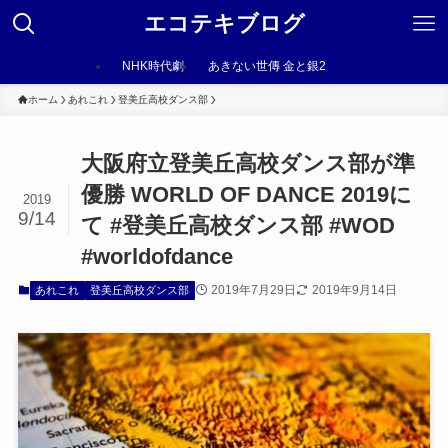
エコテキブログ
NHK時代劇
あきない世傳 金と銀2
ホーム
あれこれ
登美丘高校ダンス部
大阪府立登美丘高校ダンス部が準
優勝 WORLD OF DANCE 2019に
2019
9/14
て #登美丘高校ダンス部 #WOD
#worldofdance
2019年7月29日
2019年9月14日
あれこれ
登美丘高校ダンス部