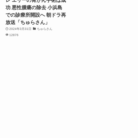
レ エリーの胃がん手術は成
功 悪性腫瘍の除去 小浜島
での診療所開設へ 朝ドラ再
放送「ちゅらさん」
2024年3月31日
ちゅらさん
12876