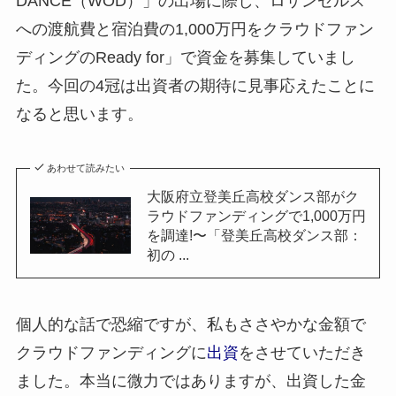
DANCE（WOD）」の出場に際し、ロサンゼルス
への渡航費と宿泊費の1,000万円をクラウドファン
ディングのReady for」で資金を募集していまし
た。今回の4冠は出資者の期待に見事応えたことに
なると思います。
あわせて読みたい
大阪府立登美丘高校ダンス部がク
ラウドファンディングで1,000万円
を調達!〜「登美丘高校ダンス部：
初の ...
個人的な話で恐縮ですが、私もささやかな金額で
クラウドファンディングに
出資
をさせていただき
ました。本当に微力ではありますが、出資した金