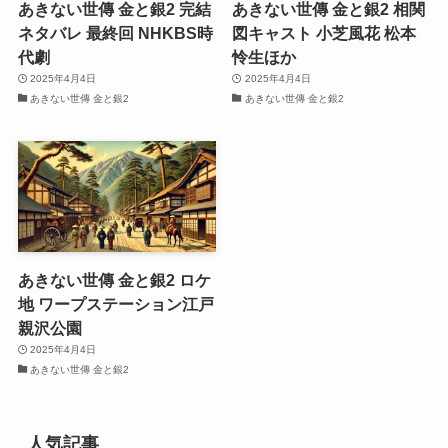
あきない世傳 金と銀2 完結
あきない世傳 金と銀2 相関
ネタバレ 最終回 NHKBS時
図キャスト 小芝風花 松本
代劇
怜生ほか
2025年4月4日
2025年4月4日
あきない世傳 金と銀2
あきない世傳 金と銀2
あきない世傳 金と銀2 ロケ
地 ワープステーション江戸
親沢公園
2025年4月4日
あきない世傳 金と銀2
人気記事