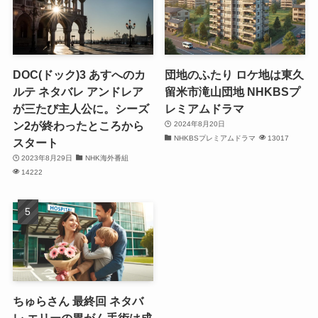
DOC(ドック)3 あすへのカ
団地のふたり ロケ地は東久
ルテ ネタバレ アンドレア
留米市滝山団地 NHKBSプ
が三たび主人公に。シーズ
レミアムドラマ
ン2が終わったところから
2024年8月20日
NHKBSプレミアムドラマ
13017
スタート
2023年8月29日
NHK海外番組
14222
ちゅらさん 最終回 ネタバ