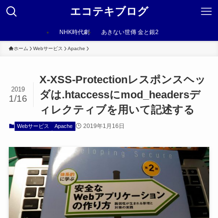
エコテキブログ
NHK時代劇
あきない世傳 金と銀2
ホーム
Webサービス
Apache
X-XSS-Protectionレスポンスヘッ
2019
ダは.htaccessにmod_headersデ
1/16
ィレクティブを用いて記述する
2019年1月16日
Webサービス
Apache