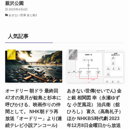
親沢公園
2025年4月4日
あきない世傳 金と銀2
人気記事
オードリー 朝ドラ 最終回
あきない世傳(せいでん) 金
47才の美月が錠島と杉本に
と銀 相関図 幸（永瀬ゆず
呼びかける、映画作りの仲
な 小芝風花） 治兵衛（舘
間として。 NHK朝ドラ再
ひろし） 富久（高島礼子）
放送「オードリー」より(連
ほか NHKBS時代劇 2023
続テレビ小説アンコール)
年12月8日金曜日から放送