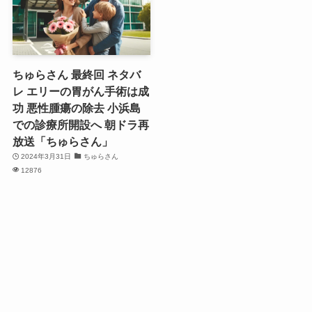
ちゅらさん 最終回 ネタバ
レ エリーの胃がん手術は成
功 悪性腫瘍の除去 小浜島
での診療所開設へ 朝ドラ再
放送「ちゅらさん」
2024年3月31日
ちゅらさん
12876