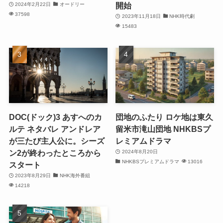
開始
2024年2月22日
オードリー
37598
2023年11月18日
NHK時代劇
15483
DOC(ドック)3 あすへのカ
団地のふたり ロケ地は東久
ルテ ネタバレ アンドレア
留米市滝山団地 NHKBSプ
が三たび主人公に。シーズ
レミアムドラマ
ン2が終わったところから
2024年8月20日
NHKBSプレミアムドラマ
13016
スタート
2023年8月29日
NHK海外番組
14218