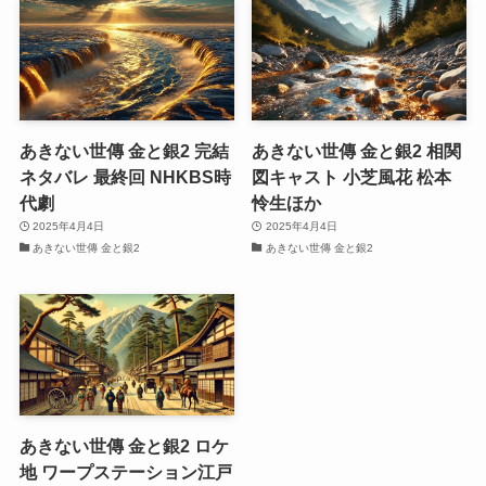
あきない世傳 金と銀2 完結
あきない世傳 金と銀2 相関
ネタバレ 最終回 NHKBS時
図キャスト 小芝風花 松本
代劇
怜生ほか
2025年4月4日
2025年4月4日
あきない世傳 金と銀2
あきない世傳 金と銀2
あきない世傳 金と銀2 ロケ
地 ワープステーション江戸