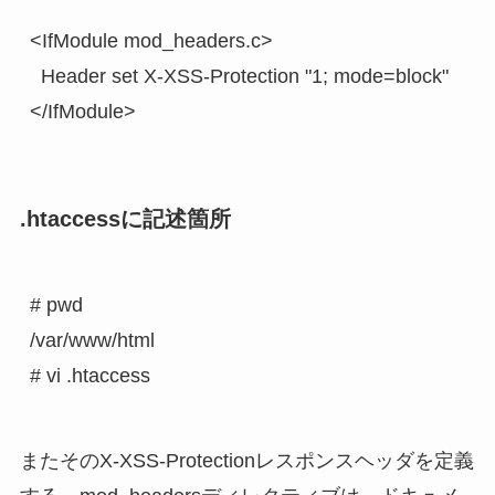
<IfModule mod_headers.c>

  Header set X-XSS-Protection "1; mode=block" 

.htaccessに記述箇所
# pwd

/var/www/html

またそのX-XSS-Protectionレスポンスヘッダを定義