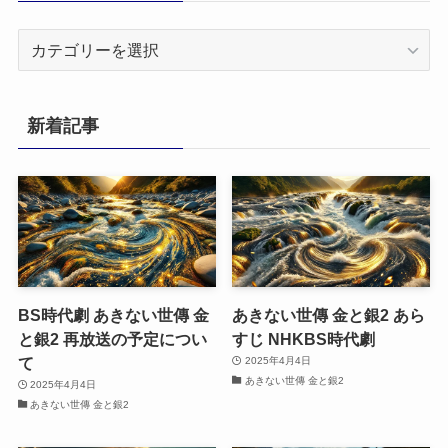
カ
テ
ゴ
リ
新着記事
ー
BS時代劇 あきない世傳 金
あきない世傳 金と銀2 あら
と銀2 再放送の予定につい
すじ NHKBS時代劇
て
2025年4月4日
あきない世傳 金と銀2
2025年4月4日
あきない世傳 金と銀2