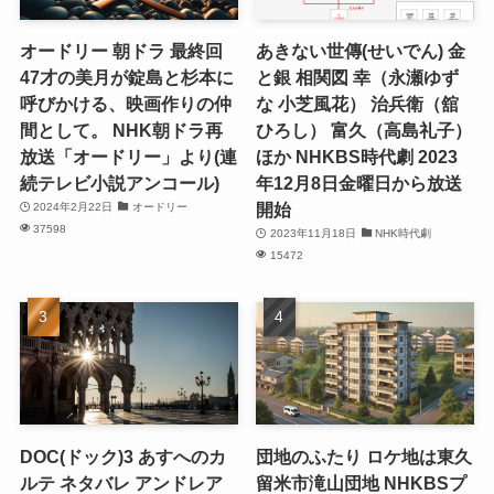
オードリー 朝ドラ 最終回
あきない世傳(せいでん) 金
47才の美月が錠島と杉本に
と銀 相関図 幸（永瀬ゆず
呼びかける、映画作りの仲
な 小芝風花） 治兵衛（舘
間として。 NHK朝ドラ再
ひろし） 富久（高島礼子）
放送「オードリー」より(連
ほか NHKBS時代劇 2023
続テレビ小説アンコール)
年12月8日金曜日から放送
開始
2024年2月22日
オードリー
37598
2023年11月18日
NHK時代劇
15472
DOC(ドック)3 あすへのカ
団地のふたり ロケ地は東久
ルテ ネタバレ アンドレア
留米市滝山団地 NHKBSプ