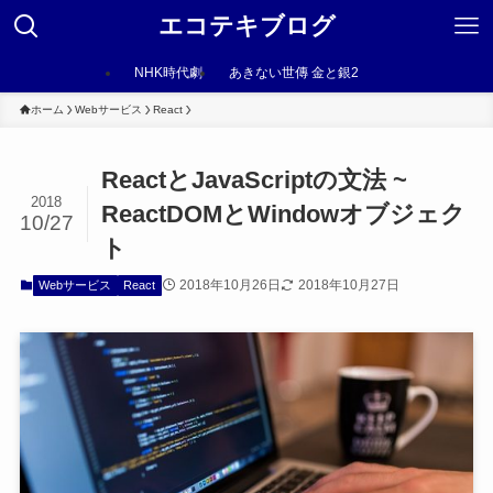
エコテキブログ
NHK時代劇
あきない世傳 金と銀2
ホーム
Webサービス
React
ReactとJavaScriptの文法 ~
2018
ReactDOMとWindowオブジェク
10/27
ト
2018年10月26日
2018年10月27日
Webサービス
React