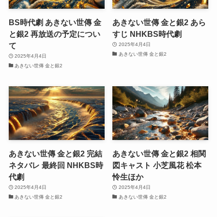
BS時代劇 あきない世傳 金
あきない世傳 金と銀2 あら
と銀2 再放送の予定につい
すじ NHKBS時代劇
て
2025年4月4日
あきない世傳 金と銀2
2025年4月4日
あきない世傳 金と銀2
あきない世傳 金と銀2 完結
あきない世傳 金と銀2 相関
ネタバレ 最終回 NHKBS時
図キャスト 小芝風花 松本
代劇
怜生ほか
2025年4月4日
2025年4月4日
あきない世傳 金と銀2
あきない世傳 金と銀2