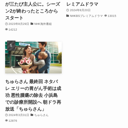
が三たび主人公に。シーズ
レミアムドラマ
ン2が終わったところから
2024年8月20日
NHKBSプレミアムドラマ
13015
スタート
2023年8月29日
NHK海外番組
14212
ちゅらさん 最終回 ネタバ
レ エリーの胃がん手術は成
功 悪性腫瘍の除去 小浜島
での診療所開設へ 朝ドラ再
放送「ちゅらさん」
2024年3月31日
ちゅらさん
12876