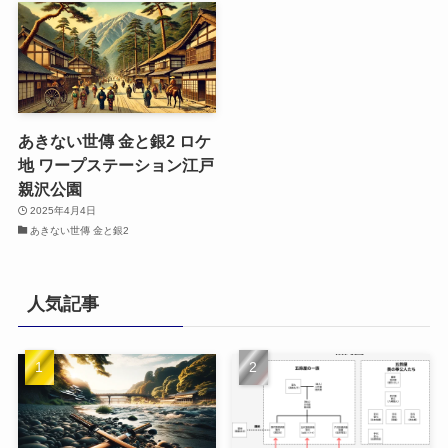
あきない世傳 金と銀2 ロケ
地 ワープステーション江戸
親沢公園
2025年4月4日
あきない世傳 金と銀2
人気記事