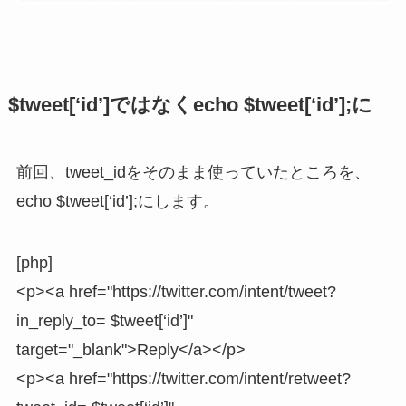
$tweet[‘id’]ではなくecho $tweet[‘id’];に
前回、tweet_idをそのまま使っていたところを、
echo $tweet[‘id’];にします。
[php]
<p><a href="https://twitter.com/intent/tweet?
in_reply_to= $tweet[‘id’]"
target="_blank">Reply</a></p>
<p><a href="https://twitter.com/intent/retweet?