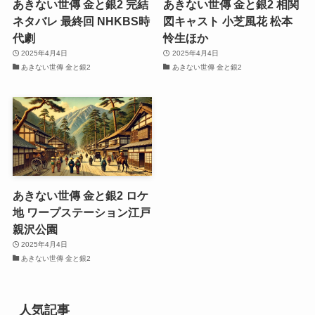
あきない世傳 金と銀2 完結
あきない世傳 金と銀2 相関
ネタバレ 最終回 NHKBS時
図キャスト 小芝風花 松本
代劇
怜生ほか
2025年4月4日
2025年4月4日
あきない世傳 金と銀2
あきない世傳 金と銀2
あきない世傳 金と銀2 ロケ
地 ワープステーション江戸
親沢公園
2025年4月4日
あきない世傳 金と銀2
人気記事