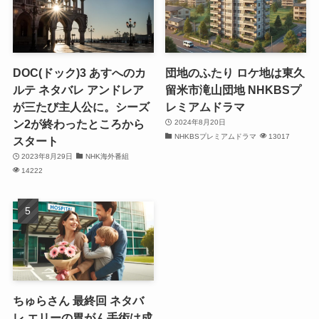
DOC(ドック)3 あすへのカ
団地のふたり ロケ地は東久
ルテ ネタバレ アンドレア
留米市滝山団地 NHKBSプ
が三たび主人公に。シーズ
レミアムドラマ
ン2が終わったところから
2024年8月20日
NHKBSプレミアムドラマ
13017
スタート
2023年8月29日
NHK海外番組
14222
ちゅらさん 最終回 ネタバ
レ エリーの胃がん手術は成