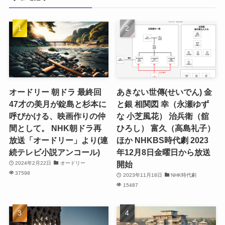
オードリー 朝ドラ 最終回
あきない世傳(せいでん) 金
47才の美月が錠島と杉本に
と銀 相関図 幸（永瀬ゆず
呼びかける、映画作りの仲
な 小芝風花） 治兵衛（舘
間として。 NHK朝ドラ再
ひろし） 富久（高島礼子）
放送「オードリー」より(連
ほか NHKBS時代劇 2023
続テレビ小説アンコール)
年12月8日金曜日から放送
開始
2024年2月22日
オードリー
37598
2023年11月18日
NHK時代劇
15487