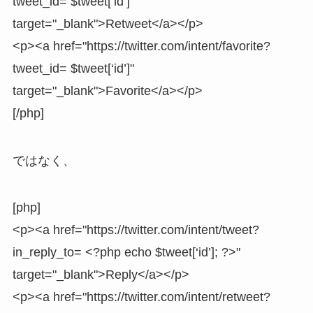
tweet_id= $tweet[‘id’]"
target="_blank">Retweet</a></p>
<p><a href="https://twitter.com/intent/favorite?
tweet_id= $tweet[‘id’]"
target="_blank">Favorite</a></p>
[/php]
ではなく、
[php]
<p><a href="https://twitter.com/intent/tweet?
in_reply_to= <?php echo $tweet[‘id’]; ?>"
target="_blank">Reply</a></p>
<p><a href="https://twitter.com/intent/retweet?