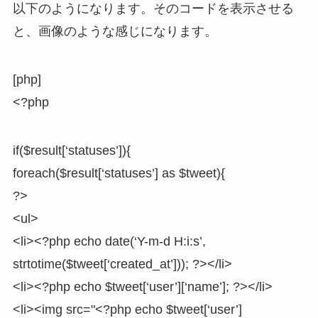
以下のようになります。そのコードを表示させる
と、画像のような感じになります。
[php]
<?php
if($result[‘statuses’]){
foreach($result[‘statuses’] as $tweet){
?>
<ul>
<li><?php echo date(‘Y-m-d H:i:s’,
strtotime($tweet[‘created_at’])); ?></li>
<li><?php echo $tweet[‘user’][‘name’]; ?></li>
<li><img src="<?php echo $tweet[‘user’]