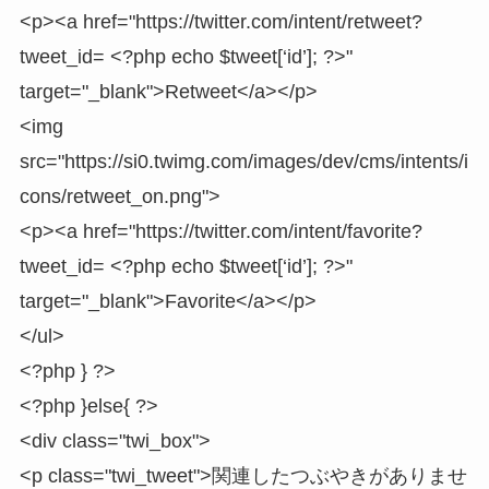
<p><a href="https://twitter.com/intent/retweet?
tweet_id= <?php echo $tweet[‘id’]; ?>"
target="_blank">Retweet</a></p>
<img
src="https://si0.twimg.com/images/dev/cms/intents/i
cons/retweet_on.png">
<p><a href="https://twitter.com/intent/favorite?
tweet_id= <?php echo $tweet[‘id’]; ?>"
target="_blank">Favorite</a></p>
</ul>
<?php } ?>
<?php }else{ ?>
<div class="twi_box">
<p class="twi_tweet">関連したつぶやきがありませ