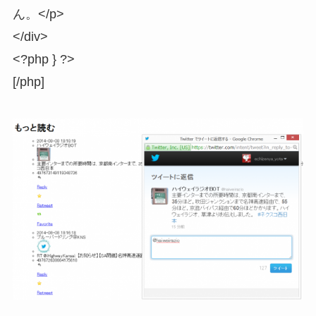
ん。</p>
</div>
<?php } ?>
[/php]