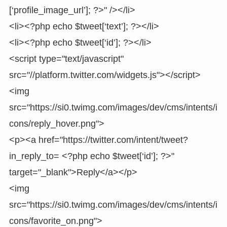
[‘profile_image_url’]; ?>" /></li>
<li><?php echo $tweet[‘text’]; ?></li>
<li><?php echo $tweet[‘id’]; ?></li>
<script type="text/javascript"
src="//platform.twitter.com/widgets.js"></script>
<img
src="https://si0.twimg.com/images/dev/cms/intents/i
cons/reply_hover.png">
<p><a href="https://twitter.com/intent/tweet?
in_reply_to= <?php echo $tweet[‘id’]; ?>"
target="_blank">Reply</a></p>
<img
src="https://si0.twimg.com/images/dev/cms/intents/i
cons/favorite_on.png">