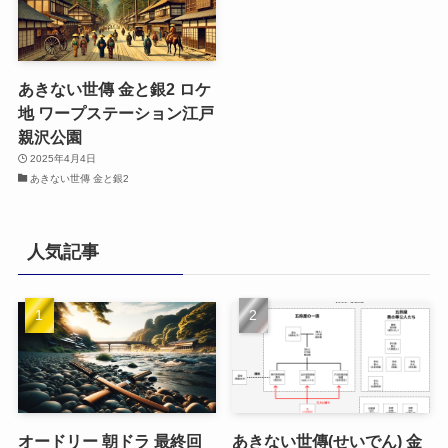
あきない世傳 金と銀2 ロケ
地 ワープステーション江戸
親沢公園
2025年4月4日
あきない世傳 金と銀2
人気記事
オードリー 朝ドラ 最終回
あきない世傳(せいでん) 金