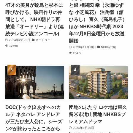
47才の美月が錠島と杉本に
と銀 相関図 幸（永瀬ゆず
呼びかける、映画作りの仲
な 小芝風花） 治兵衛（舘
間として。 NHK朝ドラ再
ひろし） 富久（高島礼子）
放送「オードリー」より(連
ほか NHKBS時代劇 2023
続テレビ小説アンコール)
年12月8日金曜日から放送
開始
2024年2月22日
オードリー
37598
2023年11月18日
NHK時代劇
15472
DOC(ドック)3 あすへのカ
団地のふたり ロケ地は東久
ルテ ネタバレ アンドレア
留米市滝山団地 NHKBSプ
が三たび主人公に。シーズ
レミアムドラマ
ン2が終わったところから
2024年8月20日