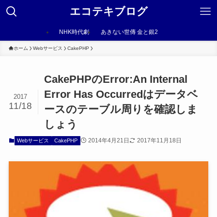
エコテキブログ
NHK時代劇
あきない世傳 金と銀2
ホーム
Webサービス
CakePHP
CakePHPのError:An Internal
Error Has Occurredはデータベ
2017
11/18
ースのテーブル周りを確認しま
しょう
2014年4月21日
2017年11月18日
Webサービス
CakePHP