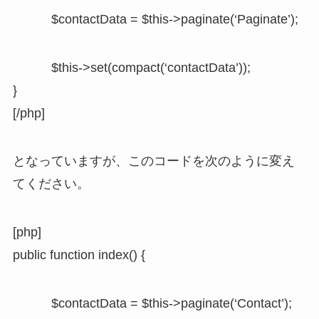
$contactData = $this->paginate(‘Paginate’);
$this->set(compact(‘contactData’));
}
[/php]
となっていますが、このコードを次のように変え
てください。
[php]
public function index() {
$contactData = $this->paginate(‘Contact’);