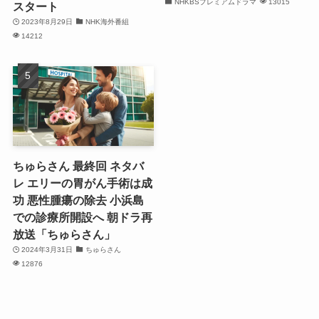
NHKBSプレミアムドラマ
13015
スタート
2023年8月29日
NHK海外番組
14212
ちゅらさん 最終回 ネタバ
レ エリーの胃がん手術は成
功 悪性腫瘍の除去 小浜島
での診療所開設へ 朝ドラ再
放送「ちゅらさん」
2024年3月31日
ちゅらさん
12876