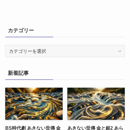
カテゴリー
カ
テ
ゴ
リ
新着記事
ー
BS時代劇 あきない世傳 金
あきない世傳 金と銀2 あら