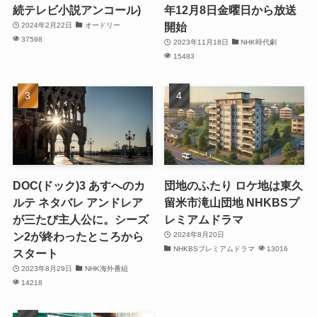
続テレビ小説アンコール)
年12月8日金曜日から放送
開始
2024年2月22日
オードリー
37598
2023年11月18日
NHK時代劇
15483
DOC(ドック)3 あすへのカ
団地のふたり ロケ地は東久
ルテ ネタバレ アンドレア
留米市滝山団地 NHKBSプ
が三たび主人公に。シーズ
レミアムドラマ
ン2が終わったところから
2024年8月20日
NHKBSプレミアムドラマ
13016
スタート
2023年8月29日
NHK海外番組
14218