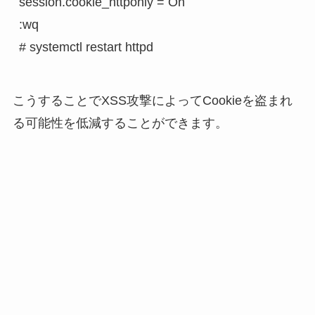
session.cookie_httponly = On

:wq

こうすることでXSS攻撃によってCookieを盗まれ
る可能性を低減することができます。