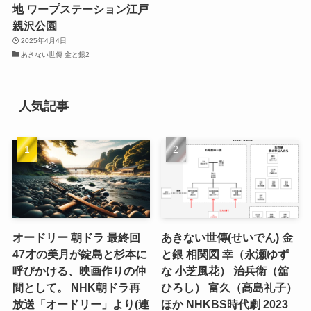
地 ワープステーション江戸
親沢公園
2025年4月4日
あきない世傳 金と銀2
人気記事
オードリー 朝ドラ 最終回
あきない世傳(せいでん) 金
47才の美月が錠島と杉本に
と銀 相関図 幸（永瀬ゆず
呼びかける、映画作りの仲
な 小芝風花） 治兵衛（舘
間として。 NHK朝ドラ再
ひろし） 富久（高島礼子）
放送「オードリー」より(連
ほか NHKBS時代劇 2023