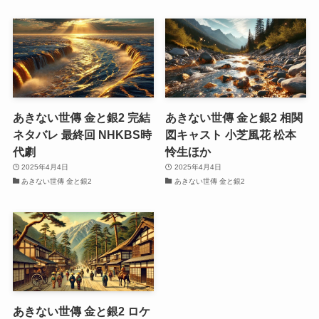
あきない世傳 金と銀2 完結
あきない世傳 金と銀2 相関
ネタバレ 最終回 NHKBS時
図キャスト 小芝風花 松本
代劇
怜生ほか
2025年4月4日
2025年4月4日
あきない世傳 金と銀2
あきない世傳 金と銀2
あきない世傳 金と銀2 ロケ