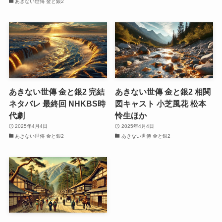
あきない世傳 金と銀2
あきない世傳 金と銀2 完結
あきない世傳 金と銀2 相関
ネタバレ 最終回 NHKBS時
図キャスト 小芝風花 松本
代劇
怜生ほか
2025年4月4日
2025年4月4日
あきない世傳 金と銀2
あきない世傳 金と銀2