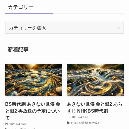
カテゴリー
カ
テ
ゴ
リ
新着記事
ー
BS時代劇 あきない世傳 金
あきない世傳 金と銀2 あら
と銀2 再放送の予定につい
すじ NHKBS時代劇
て
2025年4月4日
あきない世傳 金と銀2
2025年4月4日