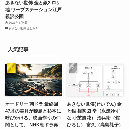
あきない世傳 金と銀2 ロケ
地 ワープステーション江戸
親沢公園
2025年4月4日
あきない世傳 金と銀2
人気記事
オードリー 朝ドラ 最終回
あきない世傳(せいでん) 金
47才の美月が錠島と杉本に
と銀 相関図 幸（永瀬ゆず
呼びかける、映画作りの仲
な 小芝風花） 治兵衛（舘
間として。 NHK朝ドラ再
ひろし） 富久（高島礼子）