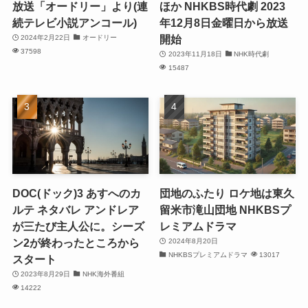
放送「オードリー」より(連
ほか NHKBS時代劇 2023
続テレビ小説アンコール)
年12月8日金曜日から放送
開始
2024年2月22日
オードリー
37598
2023年11月18日
NHK時代劇
15487
DOC(ドック)3 あすへのカ
団地のふたり ロケ地は東久
ルテ ネタバレ アンドレア
留米市滝山団地 NHKBSプ
が三たび主人公に。シーズ
レミアムドラマ
ン2が終わったところから
2024年8月20日
NHKBSプレミアムドラマ
13017
スタート
2023年8月29日
NHK海外番組
14222