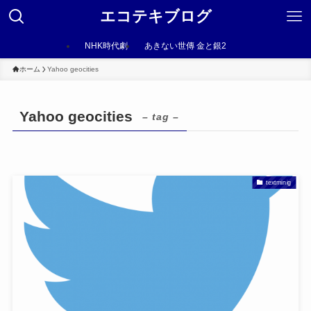
エコテキブログ
NHK時代劇
あきない世傳 金と銀2
ホーム
Yahoo geocities
Yahoo geocities
– tag –
textminig