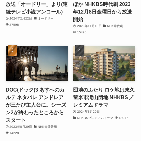
放送「オードリー」より(連
ほか NHKBS時代劇 2023
続テレビ小説アンコール)
年12月8日金曜日から放送
開始
2024年2月22日
オードリー
37598
2023年11月18日
NHK時代劇
15495
DOC(ドック)3 あすへのカ
団地のふたり ロケ地は東久
ルテ ネタバレ アンドレア
留米市滝山団地 NHKBSプ
が三たび主人公に。シーズ
レミアムドラマ
ン2が終わったところから
2024年8月20日
NHKBSプレミアムドラマ
13017
スタート
2023年8月29日
NHK海外番組
14228