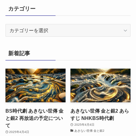
カテゴリー
カ
テ
ゴ
リ
新着記事
ー
BS時代劇 あきない世傳 金
あきない世傳 金と銀2 あら
と銀2 再放送の予定につい
すじ NHKBS時代劇
て
2025年4月4日
あきない世傳 金と銀2
2025年4月4日