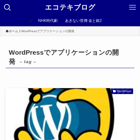
エコテキブログ
NHK時代劇
あきない世傳 金と銀2
ホーム
WordPressでアプリケーションの開発
WordPressでアプリケーションの開
発
– tag –
WordPress