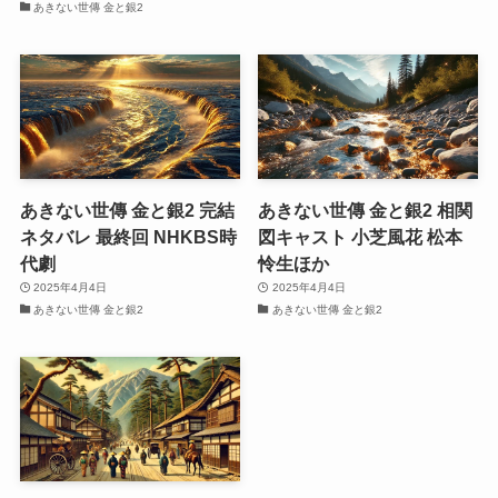
あきない世傳 金と銀2
あきない世傳 金と銀2 完結
あきない世傳 金と銀2 相関
ネタバレ 最終回 NHKBS時
図キャスト 小芝風花 松本
代劇
怜生ほか
2025年4月4日
2025年4月4日
あきない世傳 金と銀2
あきない世傳 金と銀2