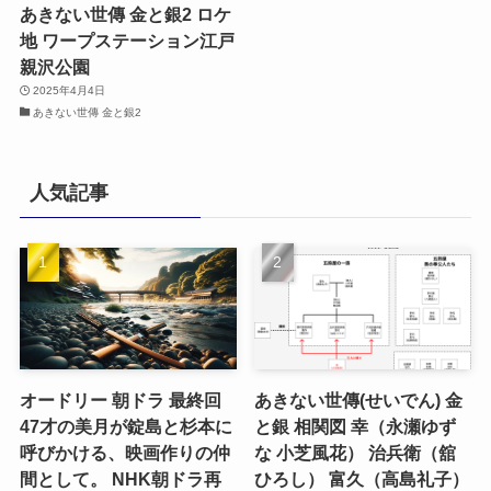
あきない世傳 金と銀2 ロケ
地 ワープステーション江戸
親沢公園
2025年4月4日
あきない世傳 金と銀2
人気記事
オードリー 朝ドラ 最終回
あきない世傳(せいでん) 金
47才の美月が錠島と杉本に
と銀 相関図 幸（永瀬ゆず
呼びかける、映画作りの仲
な 小芝風花） 治兵衛（舘
間として。 NHK朝ドラ再
ひろし） 富久（高島礼子）