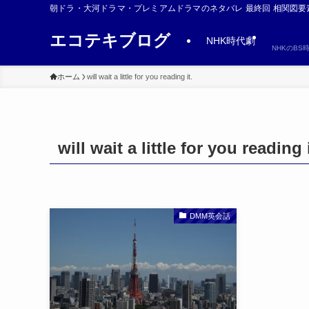
朝ドラ・大河ドラマ・プレミアムドラマのネタバレ 最終回 相関図要
エコテキブログ
NHK時代劇
NHKのB
ホーム
will wait a little for you reading it.
will wait a little for you reading i
DMM英会話