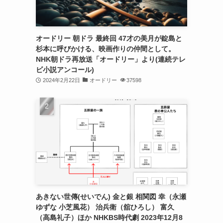
オードリー 朝ドラ 最終回 47才の美月が錠島と
杉本に呼びかける、映画作りの仲間として。
NHK朝ドラ再放送「オードリー」より(連続テレ
ビ小説アンコール)
2024年2月22日
オードリー
37598
あきない世傳(せいでん) 金と銀 相関図 幸（永瀬
ゆずな 小芝風花） 治兵衛（舘ひろし） 富久
（高島礼子）ほか NHKBS時代劇 2023年12月8