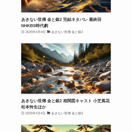
あきない世傳 金と銀2 完結ネタバレ 最終回
NHKBS時代劇
2025年4月4日
あきない世傳 金と銀2
あきない世傳 金と銀2 相関図キャスト 小芝風花
松本怜生ほか
2025年4月4日
あきない世傳 金と銀2