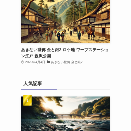
あきない世傳 金と銀2 ロケ地 ワープステーショ
ン江戸 親沢公園
2025年4月4日
あきない世傳 金と銀2
人気記事