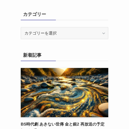
カテゴリー
カ
テ
ゴ
リ
新着記事
ー
BS時代劇 あきない世傳 金と銀2 再放送の予定