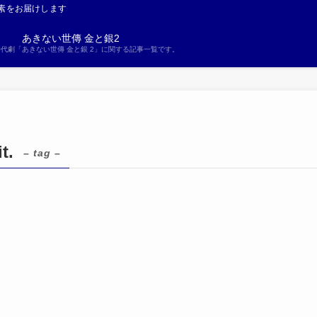
素をお届けします
あきない世傳 金と銀2
S時代劇「あきない世傳 金と銀 2」に関する記事一覧です。
t.
– tag –