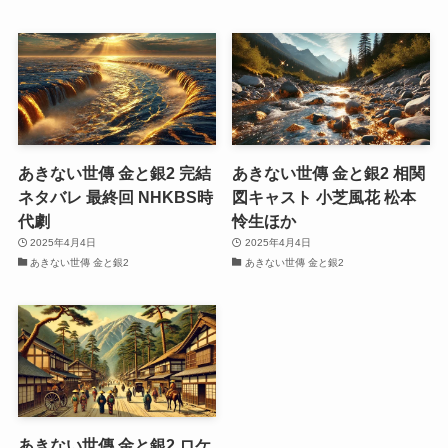
あきない世傳 金と銀2 完結
あきない世傳 金と銀2 相関
ネタバレ 最終回 NHKBS時
図キャスト 小芝風花 松本
代劇
怜生ほか
2025年4月4日
2025年4月4日
あきない世傳 金と銀2
あきない世傳 金と銀2
あきない世傳 金と銀2 ロケ