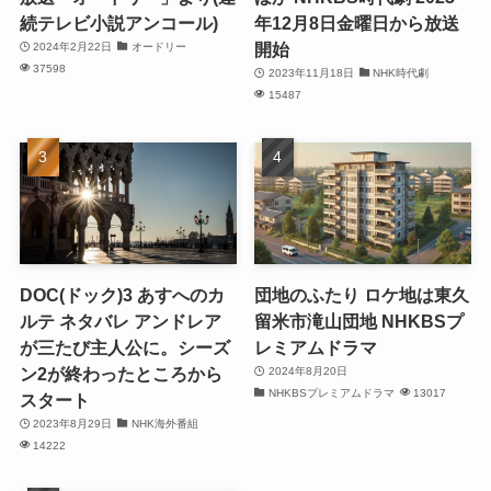
続テレビ小説アンコール)
年12月8日金曜日から放送
開始
2024年2月22日
オードリー
37598
2023年11月18日
NHK時代劇
15487
DOC(ドック)3 あすへのカ
団地のふたり ロケ地は東久
ルテ ネタバレ アンドレア
留米市滝山団地 NHKBSプ
が三たび主人公に。シーズ
レミアムドラマ
ン2が終わったところから
2024年8月20日
NHKBSプレミアムドラマ
13017
スタート
2023年8月29日
NHK海外番組
14222