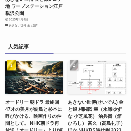
地 ワープステーション江戸
親沢公園
2025年4月4日
あきない世傳 金と銀2
人気記事
オードリー 朝ドラ 最終回
あきない世傳(せいでん) 金
47才の美月が錠島と杉本に
と銀 相関図 幸（永瀬ゆず
呼びかける、映画作りの仲
な 小芝風花） 治兵衛（舘
間として。 NHK朝ドラ再
ひろし） 富久（高島礼子）
放送「オードリー」より(連
ほか NHKBS時代劇 2023