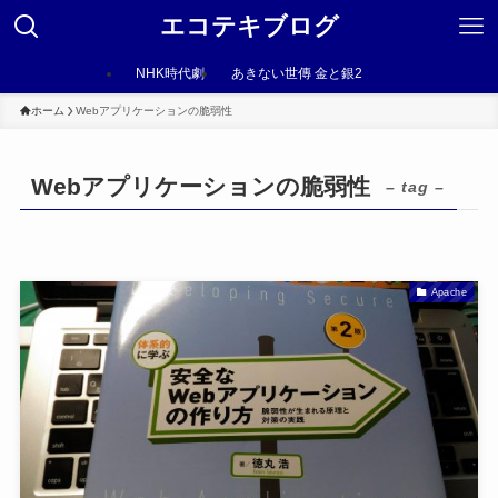
エコテキブログ
NHK時代劇
あきない世傳 金と銀2
ホーム
Webアプリケーションの脆弱性
Webアプリケーションの脆弱性
– tag –
Apache