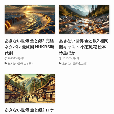
あきない世傳 金と銀2 完結
あきない世傳 金と銀2 相関
ネタバレ 最終回 NHKBS時
図キャスト 小芝風花 松本
代劇
怜生ほか
2025年4月4日
2025年4月4日
あきない世傳 金と銀2
あきない世傳 金と銀2
あきない世傳 金と銀2 ロケ