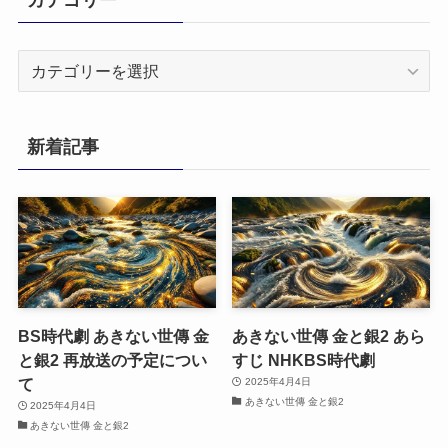
カ
テ
ゴ
リ
新着記事
ー
BS時代劇 あきない世傳 金
あきない世傳 金と銀2 あら
と銀2 再放送の予定につい
すじ NHKBS時代劇
て
2025年4月4日
あきない世傳 金と銀2
2025年4月4日
あきない世傳 金と銀2