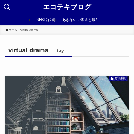
エコテキブログ
NHK時代劇
あきない世傳 金と銀2
ホーム
virtual drama
virtual drama
– tag –
英語表現