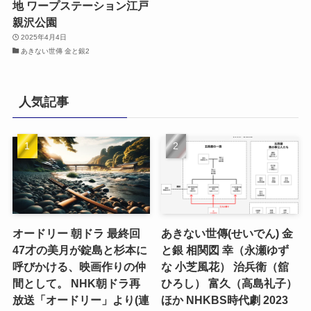
地 ワープステーション江戸
親沢公園
2025年4月4日
あきない世傳 金と銀2
人気記事
オードリー 朝ドラ 最終回
あきない世傳(せいでん) 金
47才の美月が錠島と杉本に
と銀 相関図 幸（永瀬ゆず
呼びかける、映画作りの仲
な 小芝風花） 治兵衛（舘
間として。 NHK朝ドラ再
ひろし） 富久（高島礼子）
放送「オードリー」より(連
ほか NHKBS時代劇 2023