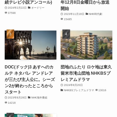
続テレビ小説アンコール)
年12月8日金曜日から放送
開始
2024年2月22日
オードリー
37598
2023年11月18日
NHK時代劇
15485
DOC(ドック)3 あすへのカ
団地のふたり ロケ地は東久
ルテ ネタバレ アンドレア
留米市滝山団地 NHKBSプ
が三たび主人公に。シーズ
レミアムドラマ
ン2が終わったところから
2024年8月20日
NHKBSプレミアムドラマ
13016
スタート
2023年8月29日
NHK海外番組
14218