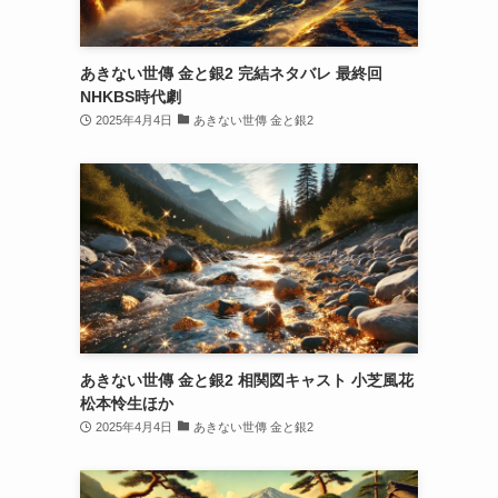
あきない世傳 金と銀2 完結ネタバレ 最終回
NHKBS時代劇
2025年4月4日
あきない世傳 金と銀2
あきない世傳 金と銀2 相関図キャスト 小芝風花
松本怜生ほか
2025年4月4日
あきない世傳 金と銀2