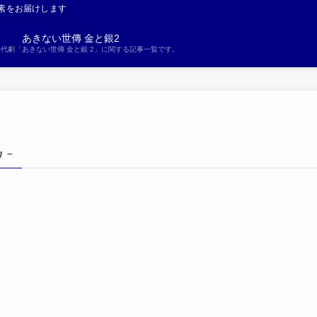
素をお届けします
あきない世傳 金と銀2
S時代劇「あきない世傳 金と銀 2」に関する記事一覧です。
g –