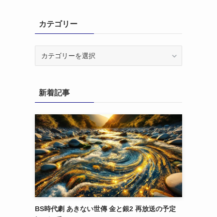
カテゴリー
カ
テ
ゴ
リ
新着記事
ー
BS時代劇 あきない世傳 金と銀2 再放送の予定