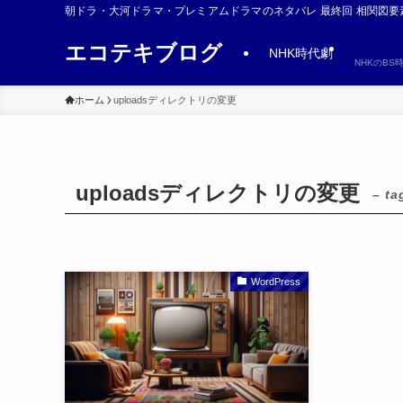
朝ドラ・大河ドラマ・プレミアムドラマのネタバレ 最終回 相関図要
エコテキブログ
NHK時代劇
NHKのB
ホーム
uploadsディレクトリの変更
uploadsディレクトリの変更
– ta
WordPress