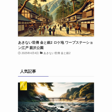
あきない世傳 金と銀2 ロケ地 ワープステーショ
ン江戸 親沢公園
2025年4月4日
あきない世傳 金と銀2
人気記事