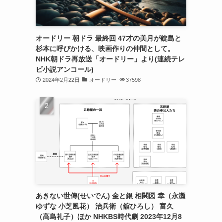
オードリー 朝ドラ 最終回 47才の美月が錠島と
杉本に呼びかける、映画作りの仲間として。
NHK朝ドラ再放送「オードリー」より(連続テレ
ビ小説アンコール)
2024年2月22日
オードリー
37598
あきない世傳(せいでん) 金と銀 相関図 幸（永瀬
ゆずな 小芝風花） 治兵衛（舘ひろし） 富久
（高島礼子）ほか NHKBS時代劇 2023年12月8