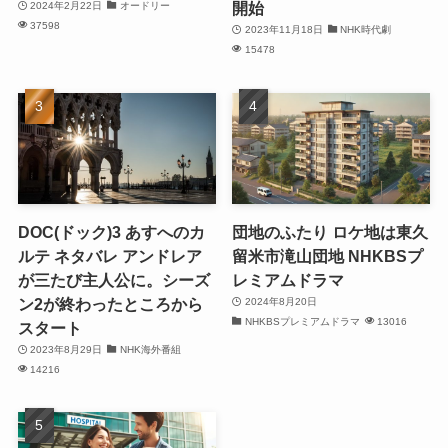
開始
2024年2月22日
オードリー
37598
2023年11月18日
NHK時代劇
15478
DOC(ドック)3 あすへのカ
団地のふたり ロケ地は東久
ルテ ネタバレ アンドレア
留米市滝山団地 NHKBSプ
が三たび主人公に。シーズ
レミアムドラマ
ン2が終わったところから
2024年8月20日
NHKBSプレミアムドラマ
13016
スタート
2023年8月29日
NHK海外番組
14216