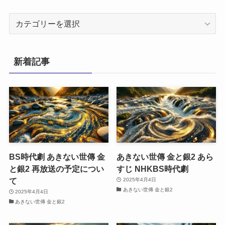
カ
テ
ゴ
リ
新着記事
ー
BS時代劇 あきない世傳 金
あきない世傳 金と銀2 あら
と銀2 再放送の予定につい
すじ NHKBS時代劇
て
2025年4月4日
あきない世傳 金と銀2
2025年4月4日
あきない世傳 金と銀2