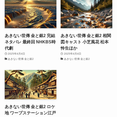
あきない世傳 金と銀2 完結
あきない世傳 金と銀2 相関
ネタバレ 最終回 NHKBS時
図キャスト 小芝風花 松本
代劇
怜生ほか
2025年4月4日
2025年4月4日
あきない世傳 金と銀2
あきない世傳 金と銀2
あきない世傳 金と銀2 ロケ
地 ワープステーション江戸