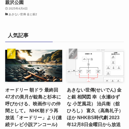
親沢公園
2025年4月4日
あきない世傳 金と銀2
人気記事
オードリー 朝ドラ 最終回
あきない世傳(せいでん) 金
47才の美月が錠島と杉本に
と銀 相関図 幸（永瀬ゆず
呼びかける、映画作りの仲
な 小芝風花） 治兵衛（舘
間として。 NHK朝ドラ再
ひろし） 富久（高島礼子）
放送「オードリー」より(連
ほか NHKBS時代劇 2023
続テレビ小説アンコール)
年12月8日金曜日から放送