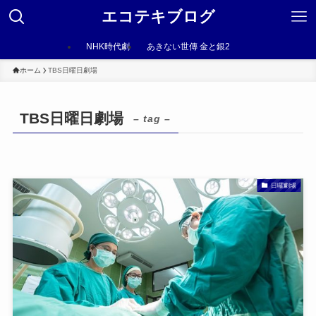
エコテキブログ
NHK時代劇
あきない世傳 金と銀2
ホーム
TBS日曜日劇場
TBS日曜日劇場
– tag –
日曜劇場