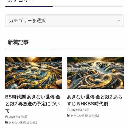
カ
テ
ゴ
リ
新着記事
ー
BS時代劇 あきない世傳 金
あきない世傳 金と銀2 あら
と銀2 再放送の予定につい
すじ NHKBS時代劇
て
2025年4月4日
あきない世傳 金と銀2
2025年4月4日
あきない世傳 金と銀2