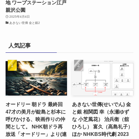
地 ワープステーション江戸
親沢公園
2025年4月4日
あきない世傳 金と銀2
人気記事
オードリー 朝ドラ 最終回
あきない世傳(せいでん) 金
47才の美月が錠島と杉本に
と銀 相関図 幸（永瀬ゆず
呼びかける、映画作りの仲
な 小芝風花） 治兵衛（舘
間として。 NHK朝ドラ再
ひろし） 富久（高島礼子）
放送「オードリー」より(連
ほか NHKBS時代劇 2023