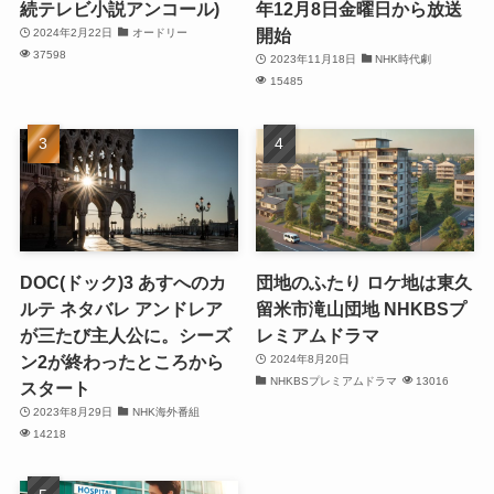
続テレビ小説アンコール)
年12月8日金曜日から放送
開始
2024年2月22日
オードリー
37598
2023年11月18日
NHK時代劇
15485
DOC(ドック)3 あすへのカ
団地のふたり ロケ地は東久
ルテ ネタバレ アンドレア
留米市滝山団地 NHKBSプ
が三たび主人公に。シーズ
レミアムドラマ
ン2が終わったところから
2024年8月20日
NHKBSプレミアムドラマ
13016
スタート
2023年8月29日
NHK海外番組
14218