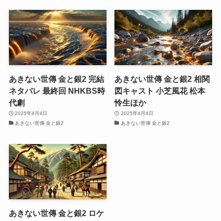
あきない世傳 金と銀2 完結
あきない世傳 金と銀2 相関
ネタバレ 最終回 NHKBS時
図キャスト 小芝風花 松本
代劇
怜生ほか
2025年4月4日
2025年4月4日
あきない世傳 金と銀2
あきない世傳 金と銀2
あきない世傳 金と銀2 ロケ