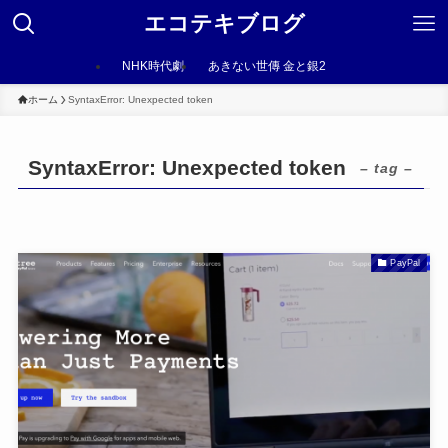
エコテキブログ
NHK時代劇
あきない世傳 金と銀2
ホーム
SyntaxError: Unexpected token
SyntaxError: Unexpected token
– tag –
PayPal