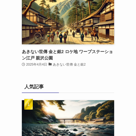
あきない世傳 金と銀2 ロケ地 ワープステーショ
ン江戸 親沢公園
2025年4月4日
あきない世傳 金と銀2
人気記事