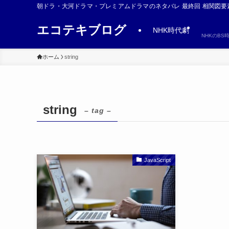
朝ドラ・大河ドラマ・プレミアムドラマのネタバレ 最終回 相関図要
エコテキブログ
NHK時代劇
NHKのB
ホーム
string
string
– tag –
JavaScript