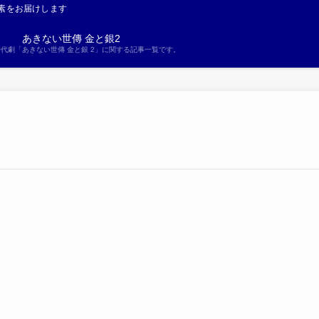
素をお届けします
あきない世傳 金と銀2
S時代劇「あきない世傳 金と銀 2」に関する記事一覧です。