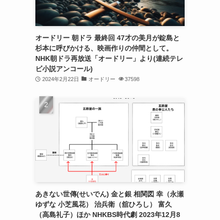
オードリー 朝ドラ 最終回 47才の美月が錠島と
杉本に呼びかける、映画作りの仲間として。
NHK朝ドラ再放送「オードリー」より(連続テレ
ビ小説アンコール)
2024年2月22日
オードリー
37598
あきない世傳(せいでん) 金と銀 相関図 幸（永瀬
ゆずな 小芝風花） 治兵衛（舘ひろし） 富久
（高島礼子）ほか NHKBS時代劇 2023年12月8