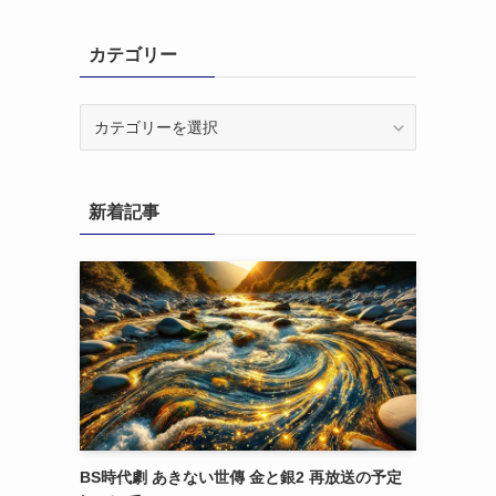
カテゴリー
カ
テ
ゴ
リ
新着記事
ー
BS時代劇 あきない世傳 金と銀2 再放送の予定