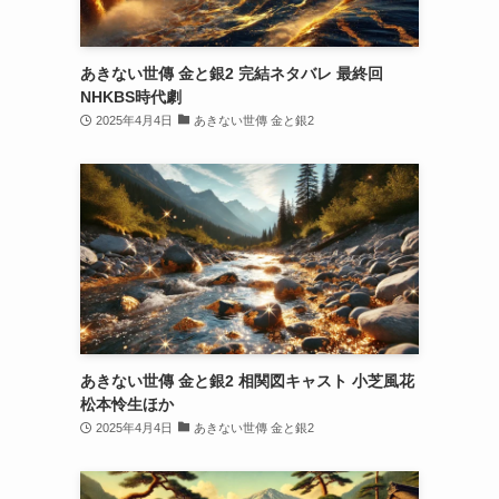
あきない世傳 金と銀2 完結ネタバレ 最終回
NHKBS時代劇
2025年4月4日
あきない世傳 金と銀2
あきない世傳 金と銀2 相関図キャスト 小芝風花
松本怜生ほか
2025年4月4日
あきない世傳 金と銀2