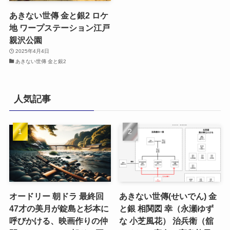
あきない世傳 金と銀2 ロケ
地 ワープステーション江戸
親沢公園
2025年4月4日
あきない世傳 金と銀2
人気記事
オードリー 朝ドラ 最終回
あきない世傳(せいでん) 金
47才の美月が錠島と杉本に
と銀 相関図 幸（永瀬ゆず
呼びかける、映画作りの仲
な 小芝風花） 治兵衛（舘