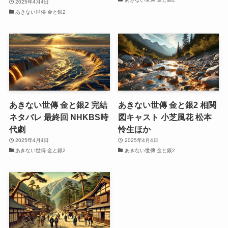
2025年4月4日
あきない世傳 金と銀2
あきない世傳 金と銀2 完結
あきない世傳 金と銀2 相関
ネタバレ 最終回 NHKBS時
図キャスト 小芝風花 松本
代劇
怜生ほか
2025年4月4日
2025年4月4日
あきない世傳 金と銀2
あきない世傳 金と銀2