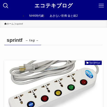
エコテキブログ
NHK時代劇
あきない世傳 金と銀2
ホーム
sprintf
sprintf
– tag –
WordPress