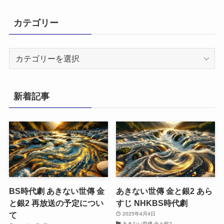
カテゴリー
カ
テ
ゴ
リ
新着記事
ー
BS時代劇 あきない世傳 金
あきない世傳 金と銀2 あら
と銀2 再放送の予定につい
すじ NHKBS時代劇
て
2025年4月4日
あきない世傳 金と銀2