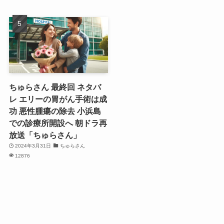
ちゅらさん 最終回 ネタバ
レ エリーの胃がん手術は成
功 悪性腫瘍の除去 小浜島
での診療所開設へ 朝ドラ再
放送「ちゅらさん」
2024年3月31日
ちゅらさん
12876