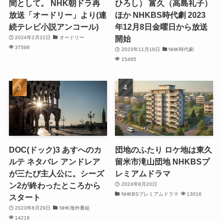
間として。 NHK朝ドラ再
ひろし） 富久（高島礼子）
放送「オードリー」より(連
ほか NHKBS時代劇 2023
続テレビ小説アンコール)
年12月8日金曜日から放送
開始
2024年2月22日
オードリー
37598
2023年11月18日
NHK時代劇
15485
DOC(ドック)3 あすへのカ
団地のふたり ロケ地は東久
ルテ ネタバレ アンドレア
留米市滝山団地 NHKBSプ
が三たび主人公に。シーズ
レミアムドラマ
ン2が終わったところから
2024年8月20日
NHKBSプレミアムドラマ
13016
スタート
2023年8月29日
NHK海外番組
14218