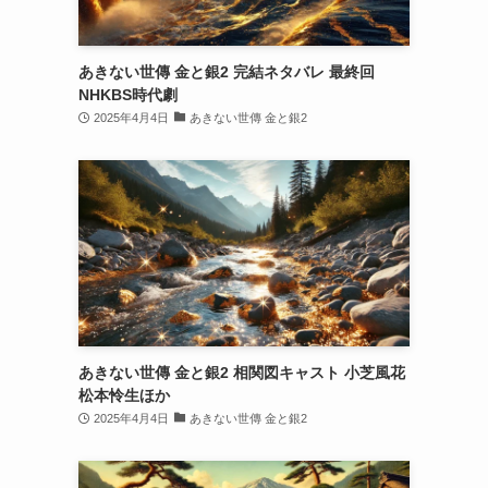
あきない世傳 金と銀2 完結ネタバレ 最終回
NHKBS時代劇
2025年4月4日
あきない世傳 金と銀2
あきない世傳 金と銀2 相関図キャスト 小芝風花
松本怜生ほか
2025年4月4日
あきない世傳 金と銀2