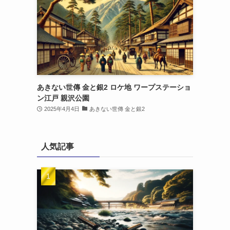
あきない世傳 金と銀2 ロケ地 ワープステーショ
ン江戸 親沢公園
2025年4月4日
あきない世傳 金と銀2
人気記事