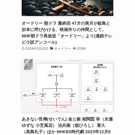
オードリー 朝ドラ 最終回 47才の美月が錠島と
杉本に呼びかける、映画作りの仲間として。
NHK朝ドラ再放送「オードリー」より(連続テレ
ビ小説アンコール)
2024年2月22日
オードリー
37598
あきない世傳(せいでん) 金と銀 相関図 幸（永瀬
ゆずな 小芝風花） 治兵衛（舘ひろし） 富久
（高島礼子）ほか NHKBS時代劇 2023年12月8