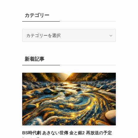
カテゴリー
カ
テ
ゴ
リ
新着記事
ー
BS時代劇 あきない世傳 金と銀2 再放送の予定