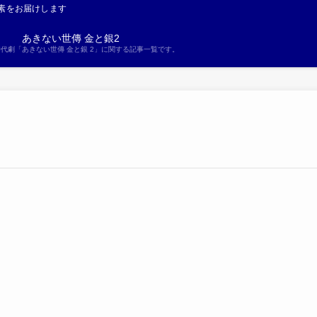
素をお届けします
あきない世傳 金と銀2
S時代劇「あきない世傳 金と銀 2」に関する記事一覧です。