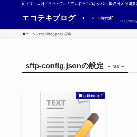
朝ドラ・大河ドラマ・プレミアムドラマのネタバレ 最終回 相関図要
エコテキブログ
NHK時代劇
NHKのB
ホーム
sftp-config.jsonの設定
sftp-config.jsonの設定
– tag –
sublimetext2