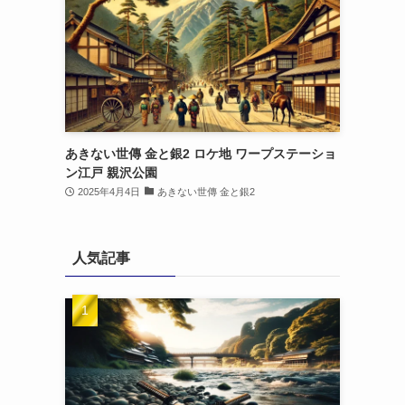
あきない世傳 金と銀2 ロケ地 ワープステーショ
ン江戸 親沢公園
2025年4月4日
あきない世傳 金と銀2
人気記事