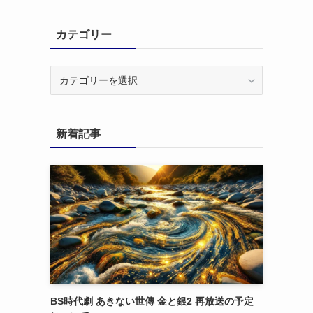
カテゴリー
カ
テ
ゴ
リ
新着記事
ー
BS時代劇 あきない世傳 金と銀2 再放送の予定