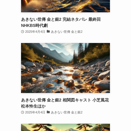
あきない世傳 金と銀2 完結ネタバレ 最終回
NHKBS時代劇
2025年4月4日
あきない世傳 金と銀2
あきない世傳 金と銀2 相関図キャスト 小芝風花
松本怜生ほか
2025年4月4日
あきない世傳 金と銀2