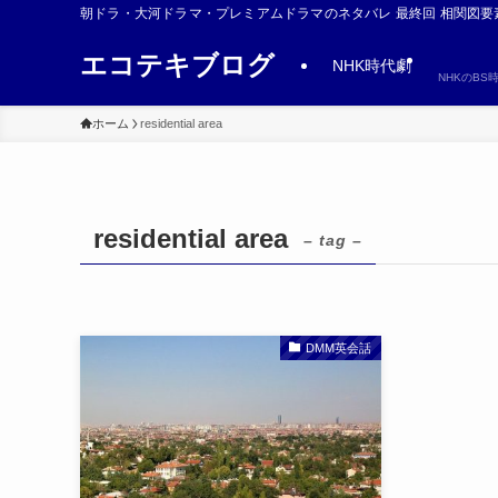
朝ドラ・大河ドラマ・プレミアムドラマのネタバレ 最終回 相関図要
エコテキブログ
NHK時代劇
NHKのB
ホーム
residential area
residential area
– tag –
DMM英会話