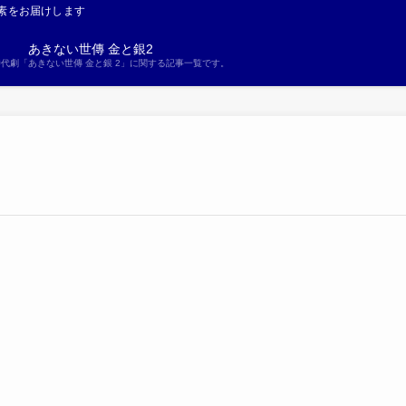
素をお届けします
あきない世傳 金と銀2
S時代劇「あきない世傳 金と銀 2」に関する記事一覧です。