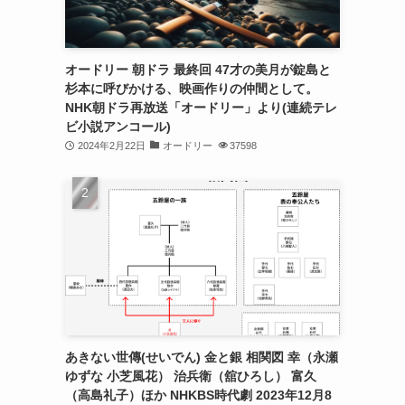
オードリー 朝ドラ 最終回 47才の美月が錠島と
杉本に呼びかける、映画作りの仲間として。
NHK朝ドラ再放送「オードリー」より(連続テレ
ビ小説アンコール)
2024年2月22日
オードリー
37598
あきない世傳(せいでん) 金と銀 相関図 幸（永瀬
ゆずな 小芝風花） 治兵衛（舘ひろし） 富久
（高島礼子）ほか NHKBS時代劇 2023年12月8