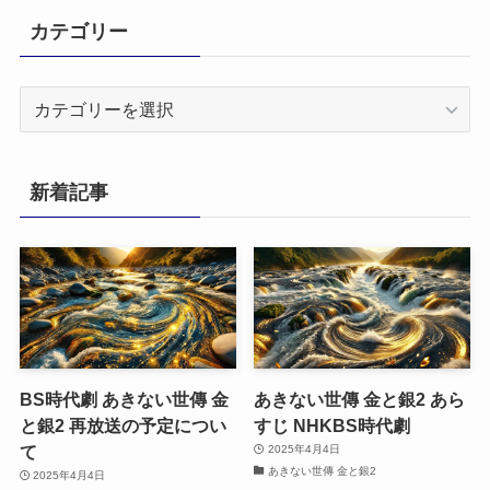
カテゴリー
カ
テ
ゴ
リ
新着記事
ー
BS時代劇 あきない世傳 金
あきない世傳 金と銀2 あら
と銀2 再放送の予定につい
すじ NHKBS時代劇
て
2025年4月4日
あきない世傳 金と銀2
2025年4月4日