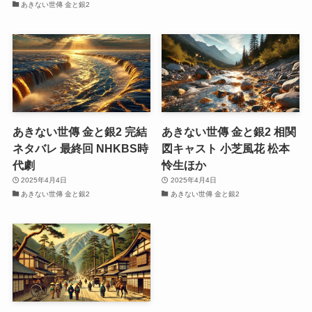
あきない世傳 金と銀2
あきない世傳 金と銀2 完結
あきない世傳 金と銀2 相関
ネタバレ 最終回 NHKBS時
図キャスト 小芝風花 松本
代劇
怜生ほか
2025年4月4日
2025年4月4日
あきない世傳 金と銀2
あきない世傳 金と銀2