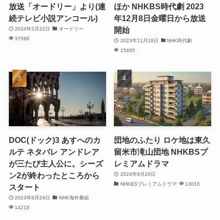
放送「オードリー」より(連
ほか NHKBS時代劇 2023
続テレビ小説アンコール)
年12月8日金曜日から放送
開始
2024年2月22日
オードリー
37598
2023年11月18日
NHK時代劇
15485
DOC(ドック)3 あすへのカ
団地のふたり ロケ地は東久
ルテ ネタバレ アンドレア
留米市滝山団地 NHKBSプ
が三たび主人公に。シーズ
レミアムドラマ
ン2が終わったところから
2024年8月20日
NHKBSプレミアムドラマ
13016
スタート
2023年8月29日
NHK海外番組
14218