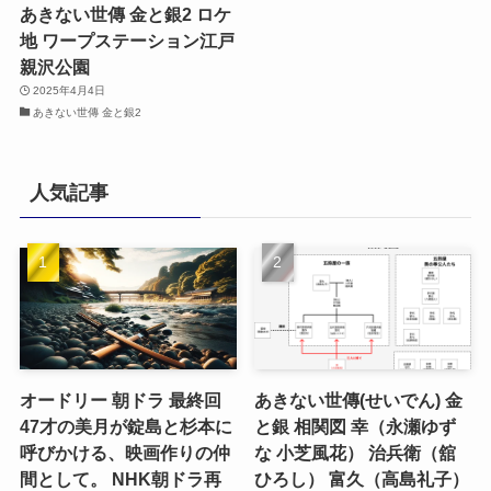
あきない世傳 金と銀2 ロケ
地 ワープステーション江戸
親沢公園
2025年4月4日
あきない世傳 金と銀2
人気記事
オードリー 朝ドラ 最終回
あきない世傳(せいでん) 金
47才の美月が錠島と杉本に
と銀 相関図 幸（永瀬ゆず
呼びかける、映画作りの仲
な 小芝風花） 治兵衛（舘
間として。 NHK朝ドラ再
ひろし） 富久（高島礼子）