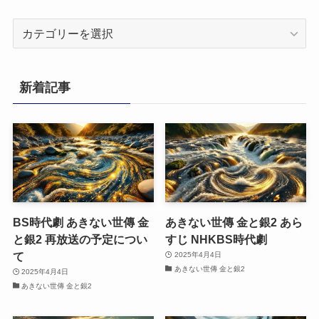
カ
テ
ゴ
リ
新着記事
ー
BS時代劇 あきない世傳 金
あきない世傳 金と銀2 あら
と銀2 再放送の予定につい
すじ NHKBS時代劇
て
2025年4月4日
あきない世傳 金と銀2
2025年4月4日
あきない世傳 金と銀2