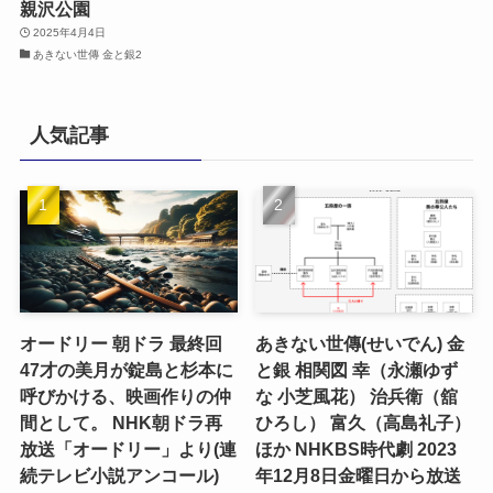
親沢公園
2025年4月4日
あきない世傳 金と銀2
人気記事
オードリー 朝ドラ 最終回
あきない世傳(せいでん) 金
47才の美月が錠島と杉本に
と銀 相関図 幸（永瀬ゆず
呼びかける、映画作りの仲
な 小芝風花） 治兵衛（舘
間として。 NHK朝ドラ再
ひろし） 富久（高島礼子）
放送「オードリー」より(連
ほか NHKBS時代劇 2023
続テレビ小説アンコール)
年12月8日金曜日から放送