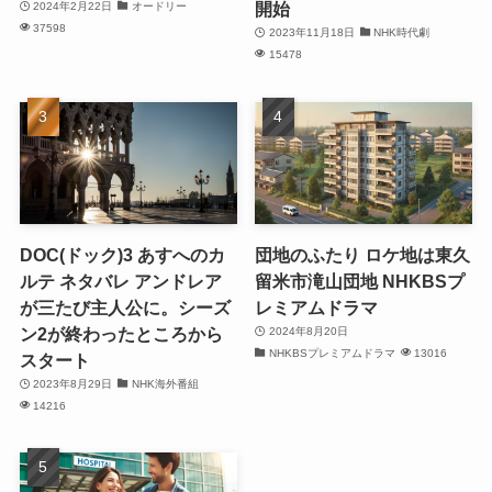
開始
2024年2月22日
オードリー
37598
2023年11月18日
NHK時代劇
15478
DOC(ドック)3 あすへのカ
団地のふたり ロケ地は東久
ルテ ネタバレ アンドレア
留米市滝山団地 NHKBSプ
が三たび主人公に。シーズ
レミアムドラマ
ン2が終わったところから
2024年8月20日
NHKBSプレミアムドラマ
13016
スタート
2023年8月29日
NHK海外番組
14216