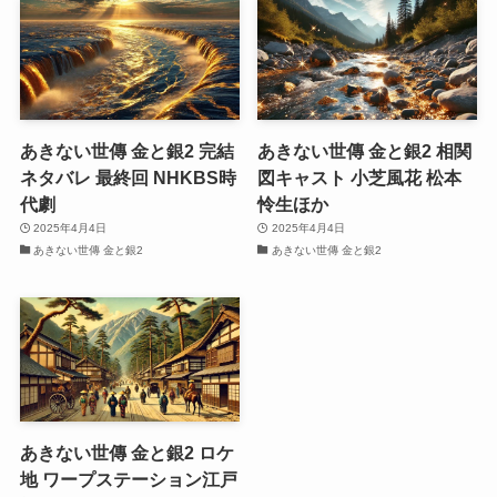
あきない世傳 金と銀2 完結
あきない世傳 金と銀2 相関
ネタバレ 最終回 NHKBS時
図キャスト 小芝風花 松本
代劇
怜生ほか
2025年4月4日
2025年4月4日
あきない世傳 金と銀2
あきない世傳 金と銀2
あきない世傳 金と銀2 ロケ
地 ワープステーション江戸