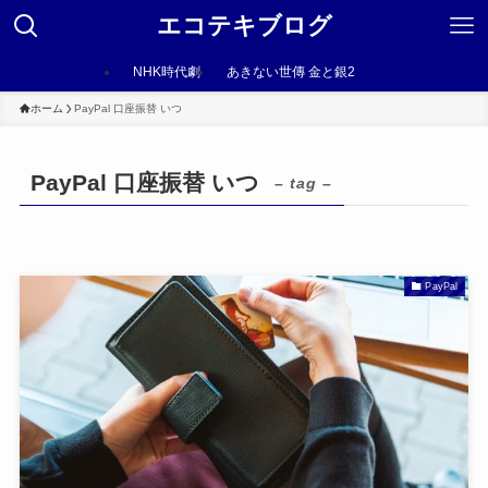
エコテキブログ
NHK時代劇
あきない世傳 金と銀2
ホーム
PayPal 口座振替 いつ
PayPal 口座振替 いつ
– tag –
PayPal