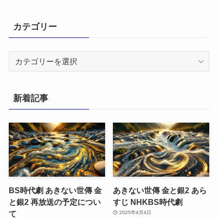
カテゴリー
カ
テ
ゴ
リ
新着記事
ー
BS時代劇 あきない世傳 金
あきない世傳 金と銀2 あら
と銀2 再放送の予定につい
すじ NHKBS時代劇
て
2025年4月4日