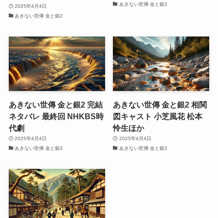
あきない世傳 金と銀2
2025年4月4日
あきない世傳 金と銀2
あきない世傳 金と銀2 完結
あきない世傳 金と銀2 相関
ネタバレ 最終回 NHKBS時
図キャスト 小芝風花 松本
代劇
怜生ほか
2025年4月4日
2025年4月4日
あきない世傳 金と銀2
あきない世傳 金と銀2