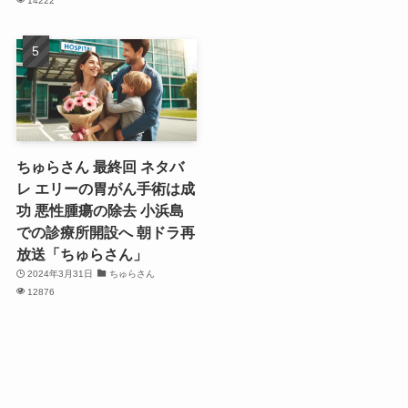
14222
ちゅらさん 最終回 ネタバ
レ エリーの胃がん手術は成
功 悪性腫瘍の除去 小浜島
での診療所開設へ 朝ドラ再
放送「ちゅらさん」
2024年3月31日
ちゅらさん
12876