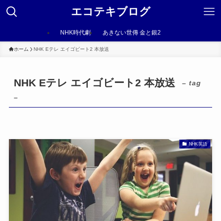
エコテキブログ
NHK時代劇
あきない世傳 金と銀2
ホーム
NHK Eテレ エイゴビート2 本放送
NHK Eテレ エイゴビート2 本放送
– tag
–
NHK英語