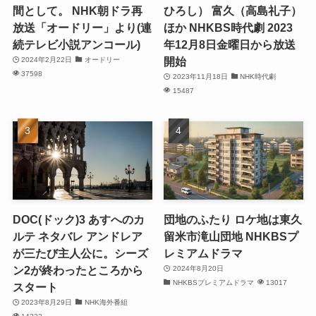
間として。 NHK朝ドラ再
ひろし） 富久（高島礼子）
放送「オードリー」より(連
ほか NHKBS時代劇 2023
続テレビ小説アンコール)
年12月8日金曜日から放送
開始
2024年2月22日
オードリー
37598
2023年11月18日
NHK時代劇
15487
DOC(ドック)3 あすへのカ
団地のふたり ロケ地は東久
ルテ ネタバレ アンドレア
留米市滝山団地 NHKBSプ
が三たび主人公に。シーズ
レミアムドラマ
ン2が終わったところから
2024年8月20日
NHKBSプレミアムドラマ
13017
スタート
2023年8月29日
NHK海外番組