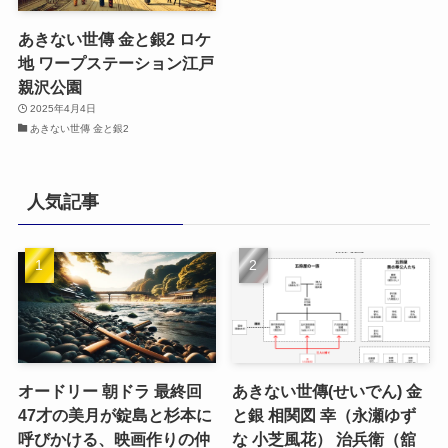
あきない世傳 金と銀2 ロケ
地 ワープステーション江戸
親沢公園
2025年4月4日
あきない世傳 金と銀2
人気記事
オードリー 朝ドラ 最終回
あきない世傳(せいでん) 金
47才の美月が錠島と杉本に
と銀 相関図 幸（永瀬ゆず
呼びかける、映画作りの仲
な 小芝風花） 治兵衛（舘