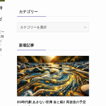
時
カテゴリー
ゴ
カ
テ
ビー
ゴ
広報
リ
ビ
新着記事
で
ー
間
.
BS時代劇 あきない世傳 金と銀2 再放送の予定