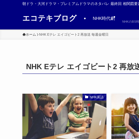
朝ドラ・大河ドラマ・プレミアムドラマのネタバレ 最終回 相関図要
エコテキブログ
NHK時代劇
NHKのB
ホーム
NHK Eテレ エイゴビート2 再放送 毎週金曜日
NHK Eテレ エイゴビート2 再放
NHK英語