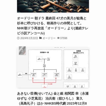
オードリー 朝ドラ 最終回 47才の美月が錠島と
杉本に呼びかける、映画作りの仲間として。
NHK朝ドラ再放送「オードリー」より(連続テレ
ビ小説アンコール)
2024年2月22日
オードリー
37598
あきない世傳(せいでん) 金と銀 相関図 幸（永瀬
ゆずな 小芝風花） 治兵衛（舘ひろし） 富久
（高島礼子）ほか NHKBS時代劇 2023年12月8