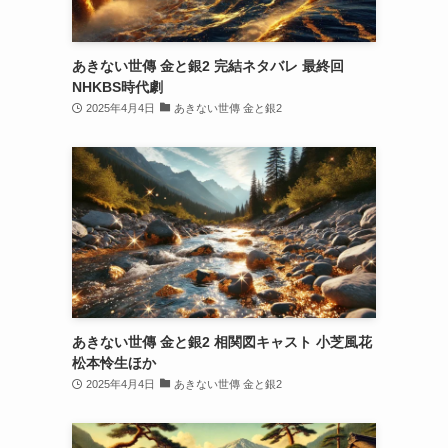
あきない世傳 金と銀2 完結ネタバレ 最終回
NHKBS時代劇
2025年4月4日
あきない世傳 金と銀2
あきない世傳 金と銀2 相関図キャスト 小芝風花
松本怜生ほか
2025年4月4日
あきない世傳 金と銀2