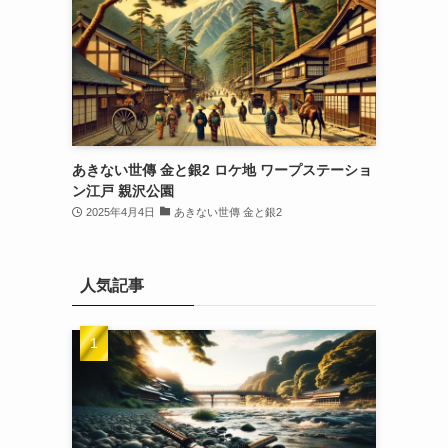
あきない世傳 金と銀2 ロケ地 ワープステーショ
ン江戸 親沢公園
2025年4月4日
あきない世傳 金と銀2
人気記事