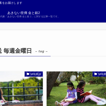
素をお届けします
あきない世傳 金と銀2
S時代劇「あきない世傳 金と銀 2」に関する記事一覧です。
送 毎週金曜日
– tag –
NHK英語
NHK