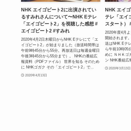
NHK エイゴビート2に出演されてい
NHK エイゴ
るすみれさんについて〜NHK Eテレ
テレ「エイゴ
「エイゴビート2」を視聴した感想 #
スタート） 
エイゴビート2 #すみれ
2020年度4
開始されます。
2020年4月2日木曜日からNHK Eテレにて「エ
送はNHK E
イゴビート2」が始まりました（放送時間帯は
ら午前10時0
午前9時45分から55分。再放送日は毎週金曜日
めに ＮＨＫゴガ
午後3時45分から55分まで）。 NHKの番組広
ン NHK番組広
報資料（PDFファイル） 世界を知る そのため
に NHKゴガク その「エイゴビート2」で...
2020年3月13日
2020年4月13日