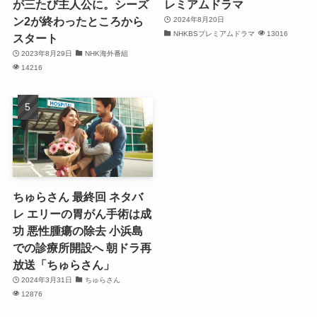
が三たび主人公に。シーズ
レミアムドラマ
ン2が終わったところから
2024年8月20日
NHKBSプレミアムドラマ
13016
スタート
2023年8月29日
NHK海外番組
14216
ちゅらさん 最終回 ネタバ
レ エリーの胃がん手術は成
功 悪性腫瘍の除去 小浜島
での診療所開設へ 朝ドラ再
放送「ちゅらさん」
2024年3月31日
ちゅらさん
12876