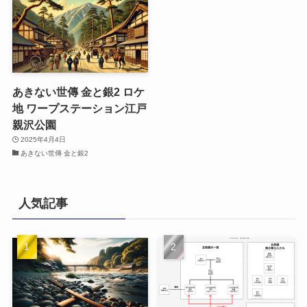
あきない世傳 金と銀2 ロケ
地 ワープステーション江戸
親沢公園
2025年4月4日
あきない世傳 金と銀2
人気記事