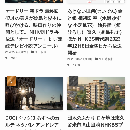
オードリー 朝ドラ 最終回
あきない世傳(せいでん) 金
47才の美月が錠島と杉本に
と銀 相関図 幸（永瀬ゆず
呼びかける、映画作りの仲
な 小芝風花） 治兵衛（舘
間として。 NHK朝ドラ再
ひろし） 富久（高島礼子）
放送「オードリー」より(連
ほか NHKBS時代劇 2023
続テレビ小説アンコール)
年12月8日金曜日から放送
開始
2024年2月22日
オードリー
37598
2023年11月18日
NHK時代劇
15478
DOC(ドック)3 あすへのカ
団地のふたり ロケ地は東久
ルテ ネタバレ アンドレア
留米市滝山団地 NHKBSプ