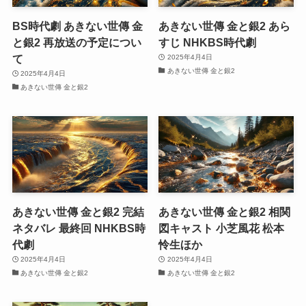
BS時代劇 あきない世傳 金
あきない世傳 金と銀2 あら
と銀2 再放送の予定につい
すじ NHKBS時代劇
て
2025年4月4日
あきない世傳 金と銀2
2025年4月4日
あきない世傳 金と銀2
あきない世傳 金と銀2 完結
あきない世傳 金と銀2 相関
ネタバレ 最終回 NHKBS時
図キャスト 小芝風花 松本
代劇
怜生ほか
2025年4月4日
2025年4月4日
あきない世傳 金と銀2
あきない世傳 金と銀2