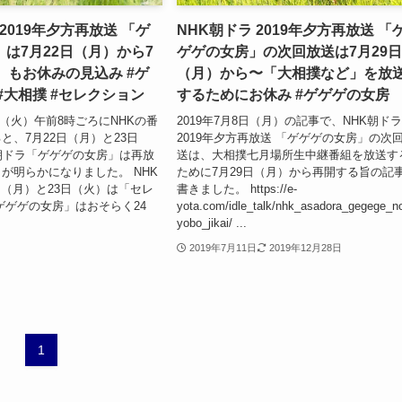
 2019年夕方再放送 「ゲ
NHK朝ドラ 2019年夕方再放送 「
は7月22日（月）から7
ゲゲの女房」の次回放送は7月29
）もお休みの見込み #ゲ
（月）から〜「大相撲など」を放
#大相撲 #セレクション
するためにお休み #ゲゲゲの女房
6日（火）午前8時ごろにNHKの番
2019年7月8日（月）の記事で、NHK朝ド
と、7月22日（月）と23日
2019年夕方再放送 「ゲゲゲの女房」の次
朝ドラ「ゲゲゲの女房」は再放
送は、大相撲七月場所生中継番組を放送す
が明らかになりました。 NHK
ために7月29日（月）から再開する旨の記
2日（月）と23日（火）は「セレ
書きました。 https://e-
ゲゲゲの女房」はおそらく24
yota.com/idle_talk/nhk_asadora_gegege_n
yobo_jikai/ ...
2019年7月11日
2019年12月28日
1