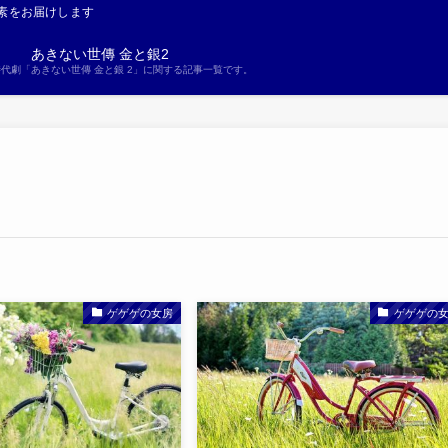
素をお届けします
あきない世傳 金と銀2
S時代劇「あきない世傳 金と銀 2」に関する記事一覧です。
ゲゲゲの女房
ゲゲゲの