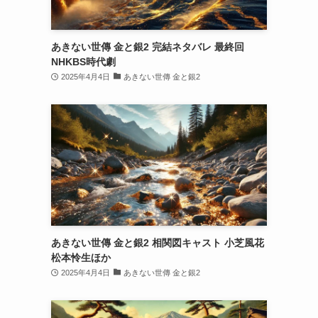
あきない世傳 金と銀2 完結ネタバレ 最終回
NHKBS時代劇
2025年4月4日
あきない世傳 金と銀2
あきない世傳 金と銀2 相関図キャスト 小芝風花
松本怜生ほか
2025年4月4日
あきない世傳 金と銀2