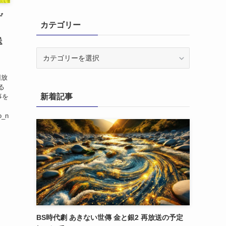
ゲ
カテゴリー
日
送
カ
テ
ラ
ゴ
回放
リ
る
新着記事
事を
ー
o_n
BS時代劇 あきない世傳 金と銀2 再放送の予定