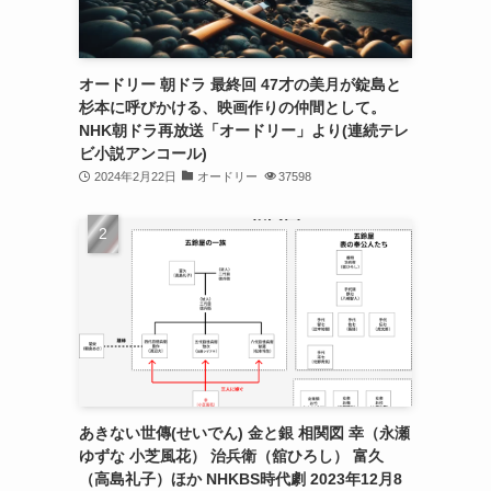
オードリー 朝ドラ 最終回 47才の美月が錠島と
杉本に呼びかける、映画作りの仲間として。
NHK朝ドラ再放送「オードリー」より(連続テレ
ビ小説アンコール)
2024年2月22日
オードリー
37598
あきない世傳(せいでん) 金と銀 相関図 幸（永瀬
ゆずな 小芝風花） 治兵衛（舘ひろし） 富久
（高島礼子）ほか NHKBS時代劇 2023年12月8