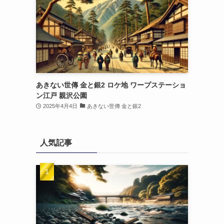
あきない世傳 金と銀2 ロケ地 ワープステーショ
ン江戸 親沢公園
2025年4月4日
あきない世傳 金と銀2
人気記事