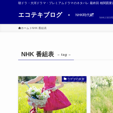
朝ドラ・大河ドラマ・プレミアムドラマのネタバレ 最終回 相関図要
エコテキブログ
NHK時代劇
NHKのB
ホーム
NHK 番組表
NHK 番組表
– tag –
ゲゲゲの女房