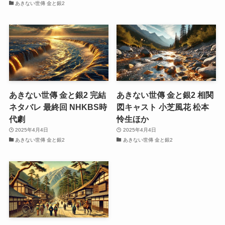
あきない世傳 金と銀2
あきない世傳 金と銀2 完結
あきない世傳 金と銀2 相関
ネタバレ 最終回 NHKBS時
図キャスト 小芝風花 松本
代劇
怜生ほか
2025年4月4日
2025年4月4日
あきない世傳 金と銀2
あきない世傳 金と銀2