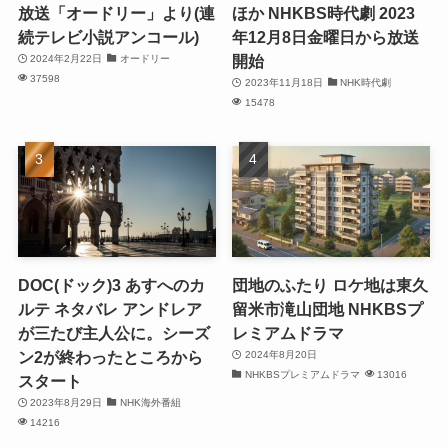
放送「オードリー」より(連
ほか NHKBS時代劇 2023
続テレビ小説アンコール)
年12月8日金曜日から放送
開始
2024年2月22日
オードリー
37598
2023年11月18日
NHK時代劇
15478
DOC(ドック)3 あすへのカ
団地のふたり ロケ地は東久
ルテ ネタバレ アンドレア
留米市滝山団地 NHKBSプ
が三たび主人公に。シーズ
レミアムドラマ
ン2が終わったところから
2024年8月20日
NHKBSプレミアムドラマ
13016
スタート
2023年8月29日
NHK海外番組
14216