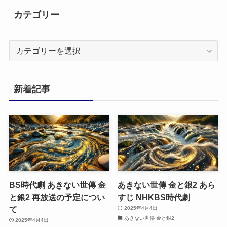
カテゴリー
カ
テ
ゴ
リ
新着記事
ー
BS時代劇 あきない世傳 金
あきない世傳 金と銀2 あら
と銀2 再放送の予定につい
すじ NHKBS時代劇
て
2025年4月4日
あきない世傳 金と銀2
2025年4月4日