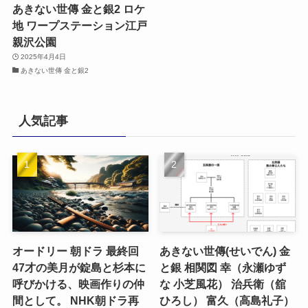
あきない世傳 金と銀2 ロケ
地 ワープステーション江戸
親沢公園
2025年4月4日
あきない世傳 金と銀2
人気記事
オードリー 朝ドラ 最終回
あきない世傳(せいでん) 金
47才の美月が錠島と杉本に
と銀 相関図 幸（永瀬ゆず
呼びかける、映画作りの仲
な 小芝風花） 治兵衛（舘
間として。 NHK朝ドラ再
ひろし） 富久（高島礼子）