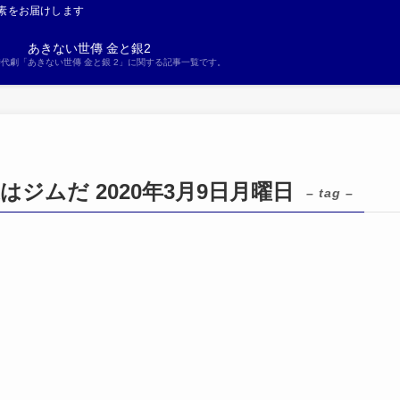
素をお届けします
あきない世傳 金と銀2
S時代劇「あきない世傳 金と銀 2」に関する記事一覧です。
はジムだ 2020年3月9日月曜日
– tag –