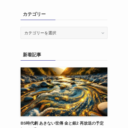
カテゴリー
カ
テ
ゴ
リ
新着記事
ー
BS時代劇 あきない世傳 金と銀2 再放送の予定