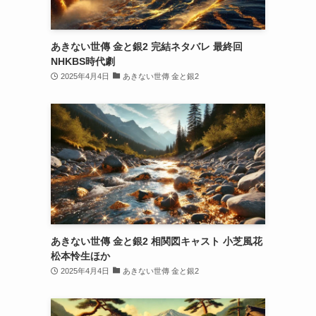
あきない世傳 金と銀2 完結ネタバレ 最終回
NHKBS時代劇
2025年4月4日
あきない世傳 金と銀2
あきない世傳 金と銀2 相関図キャスト 小芝風花
松本怜生ほか
2025年4月4日
あきない世傳 金と銀2