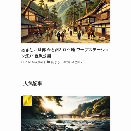
あきない世傳 金と銀2 ロケ地 ワープステーショ
ン江戸 親沢公園
2025年4月4日
あきない世傳 金と銀2
人気記事