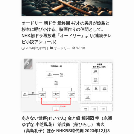
オードリー 朝ドラ 最終回 47才の美月が錠島と
杉本に呼びかける、映画作りの仲間として。
NHK朝ドラ再放送「オードリー」より(連続テレ
ビ小説アンコール)
2024年2月22日
オードリー
37598
あきない世傳(せいでん) 金と銀 相関図 幸（永瀬
ゆずな 小芝風花） 治兵衛（舘ひろし） 富久
（高島礼子）ほか NHKBS時代劇 2023年12月8