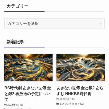
カテゴリー
カ
テ
ゴ
リ
新着記事
ー
BS時代劇 あきない世傳 金
あきない世傳 金と銀2 あら
と銀2 再放送の予定につい
すじ NHKBS時代劇
て
2025年4月4日
あきない世傳 金と銀2
2025年4月4日