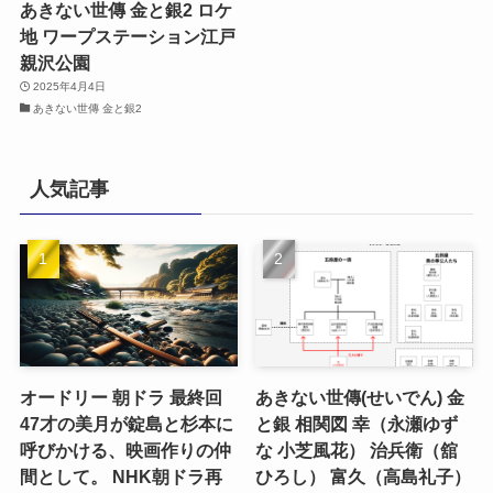
あきない世傳 金と銀2 ロケ
地 ワープステーション江戸
親沢公園
2025年4月4日
あきない世傳 金と銀2
人気記事
オードリー 朝ドラ 最終回
あきない世傳(せいでん) 金
47才の美月が錠島と杉本に
と銀 相関図 幸（永瀬ゆず
呼びかける、映画作りの仲
な 小芝風花） 治兵衛（舘
間として。 NHK朝ドラ再
ひろし） 富久（高島礼子）