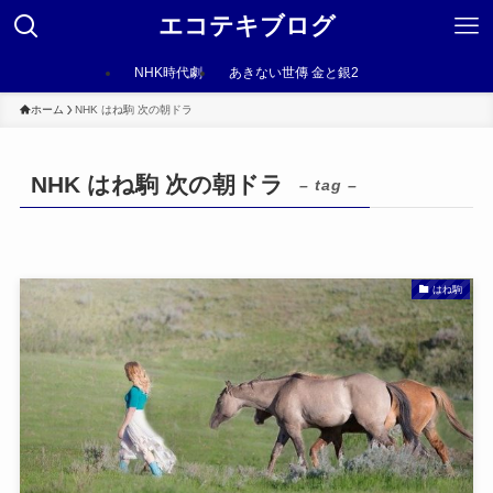
エコテキブログ
NHK時代劇
あきない世傳 金と銀2
ホーム
NHK はね駒 次の朝ドラ
NHK はね駒 次の朝ドラ
– tag –
はね駒