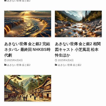
あきない世傳 金と銀2
あきない世傳 金と銀2 完結
あきない世傳 金と銀2 相関
ネタバレ 最終回 NHKBS時
図キャスト 小芝風花 松本
代劇
怜生ほか
2025年4月4日
2025年4月4日
あきない世傳 金と銀2
あきない世傳 金と銀2