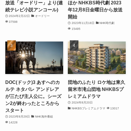
放送「オードリー」より(連
ほか NHKBS時代劇 2023
続テレビ小説アンコール)
年12月8日金曜日から放送
開始
2024年2月22日
オードリー
37598
2023年11月18日
NHK時代劇
15495
DOC(ドック)3 あすへのカ
団地のふたり ロケ地は東久
ルテ ネタバレ アンドレア
留米市滝山団地 NHKBSプ
が三たび主人公に。シーズ
レミアムドラマ
ン2が終わったところから
2024年8月20日
NHKBSプレミアムドラマ
13017
スタート
2023年8月29日
NHK海外番組
14228