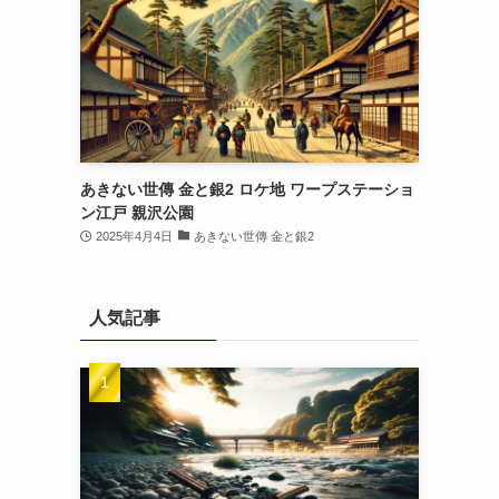
あきない世傳 金と銀2 ロケ地 ワープステーショ
ン江戸 親沢公園
2025年4月4日
あきない世傳 金と銀2
人気記事