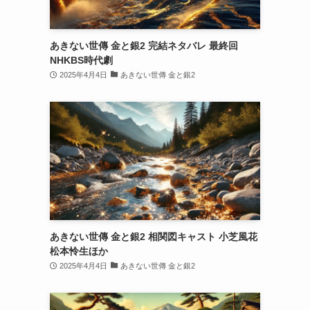
あきない世傳 金と銀2 完結ネタバレ 最終回
NHKBS時代劇
2025年4月4日
あきない世傳 金と銀2
あきない世傳 金と銀2 相関図キャスト 小芝風花
松本怜生ほか
2025年4月4日
あきない世傳 金と銀2