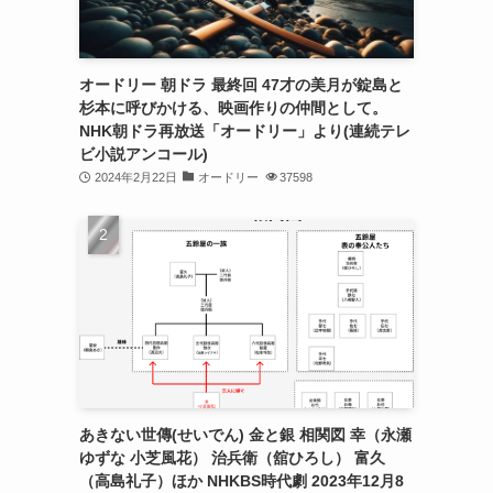
オードリー 朝ドラ 最終回 47才の美月が錠島と
杉本に呼びかける、映画作りの仲間として。
NHK朝ドラ再放送「オードリー」より(連続テレ
ビ小説アンコール)
2024年2月22日
オードリー
37598
あきない世傳(せいでん) 金と銀 相関図 幸（永瀬
ゆずな 小芝風花） 治兵衛（舘ひろし） 富久
（高島礼子）ほか NHKBS時代劇 2023年12月8