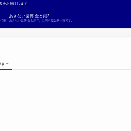
素をお届けします
あきない世傳 金と銀2
S時代劇「あきない世傳 金と銀 2」に関する記事一覧です。
ag –