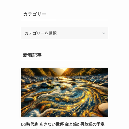
カテゴリー
カ
テ
ゴ
リ
新着記事
ー
BS時代劇 あきない世傳 金と銀2 再放送の予定