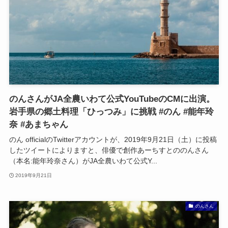
のんさんがJA全農いわて公式YouTubeのCMに出演。
岩手県の郷土料理「ひっつみ」に挑戦 #のん #能年玲
奈 #あまちゃん
のん officialのTwitterアカウントが、2019年9月21日（土）に投稿
したツイートによりますと、俳優で創作あーちすとののんさん
（本名:能年玲奈さん）がJA全農いわて公式Y...
2019年9月21日
のんさん