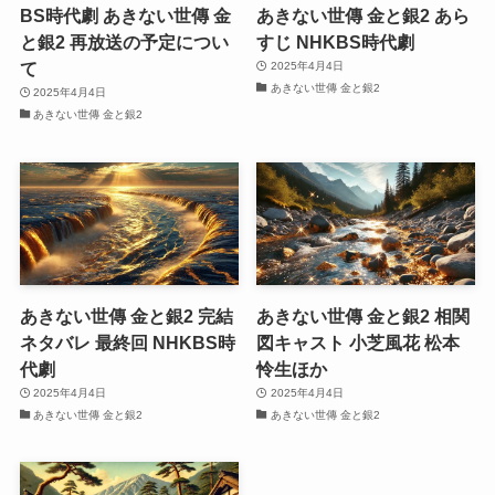
BS時代劇 あきない世傳 金
あきない世傳 金と銀2 あら
と銀2 再放送の予定につい
すじ NHKBS時代劇
て
2025年4月4日
あきない世傳 金と銀2
2025年4月4日
あきない世傳 金と銀2
あきない世傳 金と銀2 完結
あきない世傳 金と銀2 相関
ネタバレ 最終回 NHKBS時
図キャスト 小芝風花 松本
代劇
怜生ほか
2025年4月4日
2025年4月4日
あきない世傳 金と銀2
あきない世傳 金と銀2