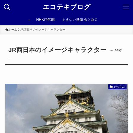
エコテキブログ
NHK時代劇
あきない世傳 金と銀2
ホーム
JR西日本のイメージキャラクター
JR西日本のイメージキャラクター
– tag
–
のんさん