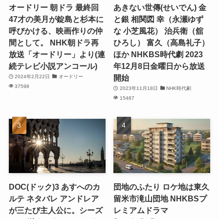
オードリー 朝ドラ 最終回
あきない世傳(せいでん) 金
47才の美月が錠島と杉本に
と銀 相関図 幸（永瀬ゆず
呼びかける、映画作りの仲
な 小芝風花） 治兵衛（舘
間として。 NHK朝ドラ再
ひろし） 富久（高島礼子）
放送「オードリー」より(連
ほか NHKBS時代劇 2023
続テレビ小説アンコール)
年12月8日金曜日から放送
開始
2024年2月22日
オードリー
37598
2023年11月18日
NHK時代劇
15487
DOC(ドック)3 あすへのカ
団地のふたり ロケ地は東久
ルテ ネタバレ アンドレア
留米市滝山団地 NHKBSプ
が三たび主人公に。シーズ
レミアムドラマ