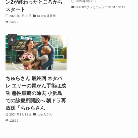
ン2が終わったところから
2024年8月20日
NHKBSプレミアムドラマ
13017
スタート
2023年8月29日
NHK海外番組
14222
ちゅらさん 最終回 ネタバ
レ エリーの胃がん手術は成
功 悪性腫瘍の除去 小浜島
での診療所開設へ 朝ドラ再
放送「ちゅらさん」
2024年3月31日
ちゅらさん
12876