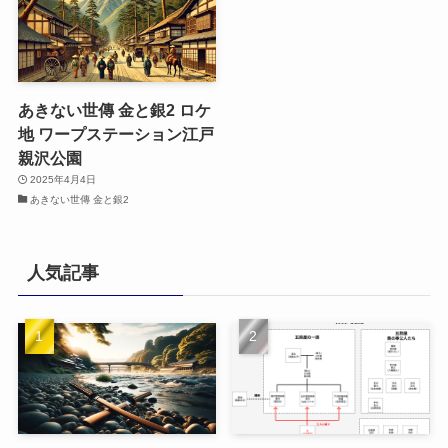
あきない世傳 金と銀2 ロケ
地 ワープステーション江戸
親沢公園
2025年4月4日
あきない世傳 金と銀2
人気記事