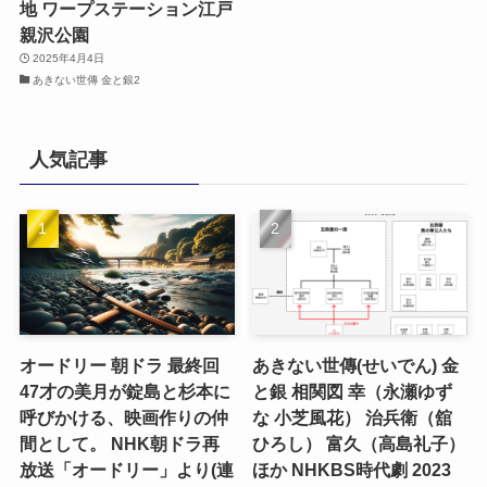
地 ワープステーション江戸
親沢公園
2025年4月4日
あきない世傳 金と銀2
人気記事
オードリー 朝ドラ 最終回
あきない世傳(せいでん) 金
47才の美月が錠島と杉本に
と銀 相関図 幸（永瀬ゆず
呼びかける、映画作りの仲
な 小芝風花） 治兵衛（舘
間として。 NHK朝ドラ再
ひろし） 富久（高島礼子）
放送「オードリー」より(連
ほか NHKBS時代劇 2023