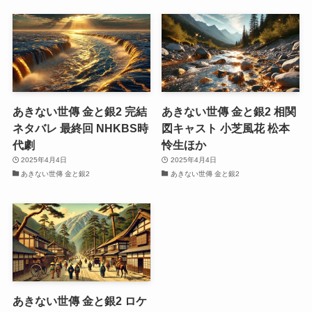
あきない世傳 金と銀2 完結
あきない世傳 金と銀2 相関
ネタバレ 最終回 NHKBS時
図キャスト 小芝風花 松本
代劇
怜生ほか
2025年4月4日
2025年4月4日
あきない世傳 金と銀2
あきない世傳 金と銀2
あきない世傳 金と銀2 ロケ