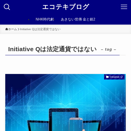
エコテキブログ
NHK時代劇
あきない世傳 金と銀2
ホーム
Initiative Qは法定通貨ではない
Initiative Qは法定通貨ではない
– tag –
Initiative Q