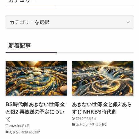
カ
テ
ゴ
リ
新着記事
ー
BS時代劇 あきない世傳 金
あきない世傳 金と銀2 あら
と銀2 再放送の予定につい
すじ NHKBS時代劇
て
2025年4月4日
あきない世傳 金と銀2
2025年4月4日
あきない世傳 金と銀2