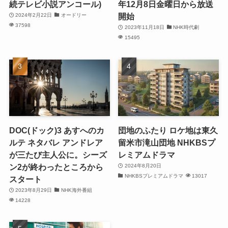
続テレビ小説アンコール)
年12月8日金曜日から放送
開始
2024年2月22日
オードリー
37598
2023年11月18日
NHK時代劇
15495
DOC(ドック)3 あすへのカ
団地のふたり ロケ地は東久
ルテ ネタバレ アンドレア
留米市滝山団地 NHKBSプ
が三たび主人公に。シーズ
レミアムドラマ
ン2が終わったところから
2024年8月20日
NHKBSプレミアムドラマ
13017
スタート
2023年8月29日
NHK海外番組
14228