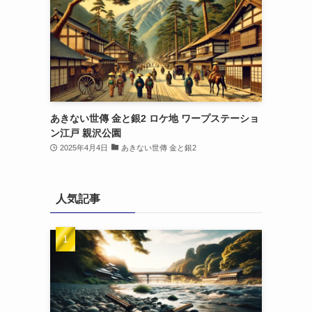
あきない世傳 金と銀2 ロケ地 ワープステーショ
ン江戸 親沢公園
2025年4月4日
あきない世傳 金と銀2
人気記事