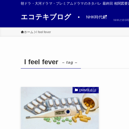
朝ドラ・大河ドラマ・プレミアムドラマのネタバレ 最終回 相関図要
エコテキブログ
NHK時代劇
NHKのB
ホーム
I feel fever
I feel fever
– tag –
DMM英会話