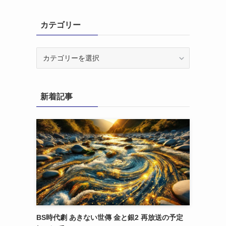
カテゴリー
カ
テ
ゴ
リ
新着記事
ー
BS時代劇 あきない世傳 金と銀2 再放送の予定