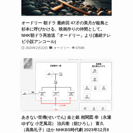
オードリー 朝ドラ 最終回 47才の美月が錠島と
杉本に呼びかける、映画作りの仲間として。
NHK朝ドラ再放送「オードリー」より(連続テレ
ビ小説アンコール)
2024年2月22日
オードリー
37598
あきない世傳(せいでん) 金と銀 相関図 幸（永瀬
ゆずな 小芝風花） 治兵衛（舘ひろし） 富久
（高島礼子）ほか NHKBS時代劇 2023年12月8