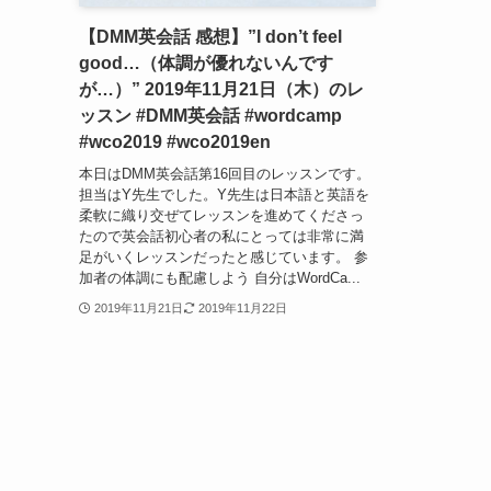
【DMM英会話 感想】”I don’t feel
good…（体調が優れないんです
が…）” 2019年11月21日（木）のレ
ッスン #DMM英会話 #wordcamp
#wco2019 #wco2019en
本日はDMM英会話第16回目のレッスンです。
担当はY先生でした。Y先生は日本語と英語を
柔軟に織り交ぜてレッスンを進めてくださっ
たので英会話初心者の私にとっては非常に満
足がいくレッスンだったと感じています。 参
加者の体調にも配慮しよう 自分はWordCa...
2019年11月21日
2019年11月22日