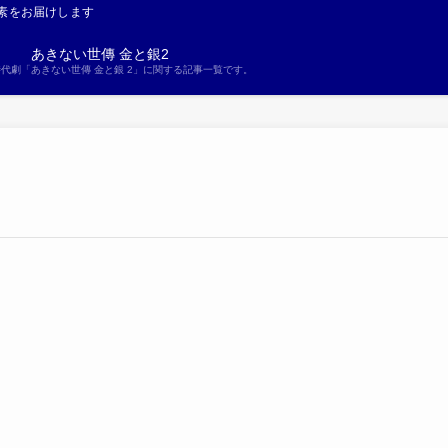
素をお届けします
あきない世傳 金と銀2
S時代劇「あきない世傳 金と銀 2」に関する記事一覧です。