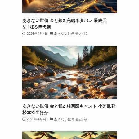
あきない世傳 金と銀2 完結ネタバレ 最終回
NHKBS時代劇
2025年4月4日
あきない世傳 金と銀2
あきない世傳 金と銀2 相関図キャスト 小芝風花
松本怜生ほか
2025年4月4日
あきない世傳 金と銀2