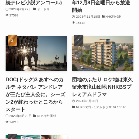
続テレビ小説アンコール)
年12月8日金曜日から放送
開始
2024年2月22日
オードリー
37598
2023年11月18日
NHK時代劇
15478
DOC(ドック)3 あすへのカ
団地のふたり ロケ地は東久
ルテ ネタバレ アンドレア
留米市滝山団地 NHKBSプ
が三たび主人公に。シーズ
レミアムドラマ
ン2が終わったところから
2024年8月20日
NHKBSプレミアムドラマ
13016
スタート
2023年8月29日
NHK海外番組
14216