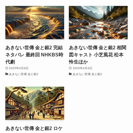
あきない世傳 金と銀2 完結
あきない世傳 金と銀2 相関
ネタバレ 最終回 NHKBS時
図キャスト 小芝風花 松本
代劇
怜生ほか
2025年4月4日
2025年4月4日
あきない世傳 金と銀2
あきない世傳 金と銀2
あきない世傳 金と銀2 ロケ