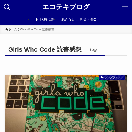
エコテキブログ
NHK時代劇
あきない世傳 金と銀2
ホーム
Girls Who Code 読書感想
Girls Who Code 読書感想
– tag –
プログラミング