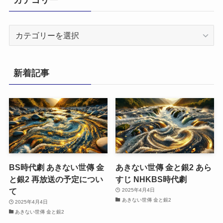
カ
テ
ゴ
リ
新着記事
ー
BS時代劇 あきない世傳 金
あきない世傳 金と銀2 あら
と銀2 再放送の予定につい
すじ NHKBS時代劇
て
2025年4月4日
あきない世傳 金と銀2
2025年4月4日
あきない世傳 金と銀2