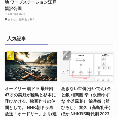
地 ワープステーション江戸
親沢公園
2025年4月4日
あきない世傳 金と銀2
人気記事
オードリー 朝ドラ 最終回
あきない世傳(せいでん) 金
47才の美月が錠島と杉本に
と銀 相関図 幸（永瀬ゆず
呼びかける、映画作りの仲
な 小芝風花） 治兵衛（舘
間として。 NHK朝ドラ再
ひろし） 富久（高島礼子）
放送「オードリー」より(連
ほか NHKBS時代劇 2023