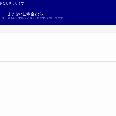
素をお届けします
あきない世傳 金と銀2
S時代劇「あきない世傳 金と銀 2」に関する記事一覧です。