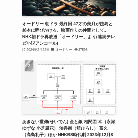
オードリー 朝ドラ 最終回 47才の美月が錠島と
杉本に呼びかける、映画作りの仲間として。
NHK朝ドラ再放送「オードリー」より(連続テレ
ビ小説アンコール)
2024年2月22日
オードリー
37598
あきない世傳(せいでん) 金と銀 相関図 幸（永瀬
ゆずな 小芝風花） 治兵衛（舘ひろし） 富久
（高島礼子）ほか NHKBS時代劇 2023年12月8