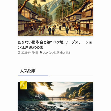
あきない世傳 金と銀2 ロケ地 ワープステーショ
ン江戸 親沢公園
2025年4月4日
あきない世傳 金と銀2
人気記事