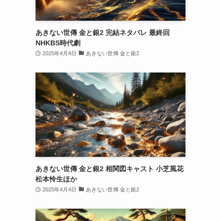
あきない世傳 金と銀2 完結ネタバレ 最終回
NHKBS時代劇
2025年4月4日
あきない世傳 金と銀2
あきない世傳 金と銀2 相関図キャスト 小芝風花
松本怜生ほか
2025年4月4日
あきない世傳 金と銀2