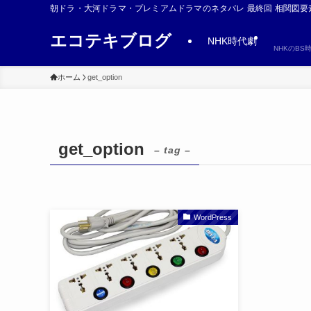
朝ドラ・大河ドラマ・プレミアムドラマのネタバレ 最終回 相関図要
エコテキブログ
NHK時代劇
NHKのB
ホーム
get_option
get_option
– tag –
WordPress