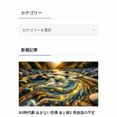
カテゴリー
カ
テ
ゴ
リ
新着記事
ー
BS時代劇 あきない世傳 金と銀2 再放送の予定