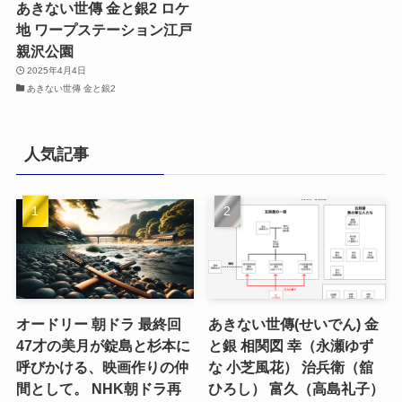
あきない世傳 金と銀2 ロケ
地 ワープステーション江戸
親沢公園
2025年4月4日
あきない世傳 金と銀2
人気記事
オードリー 朝ドラ 最終回
あきない世傳(せいでん) 金
47才の美月が錠島と杉本に
と銀 相関図 幸（永瀬ゆず
呼びかける、映画作りの仲
な 小芝風花） 治兵衛（舘
間として。 NHK朝ドラ再
ひろし） 富久（高島礼子）