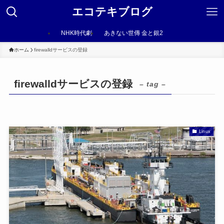
エコテキブログ
NHK時代劇
あきない世傳 金と銀2
ホーム
firewalldサービスの登録
firewalldサービスの登録
– tag –
Linux