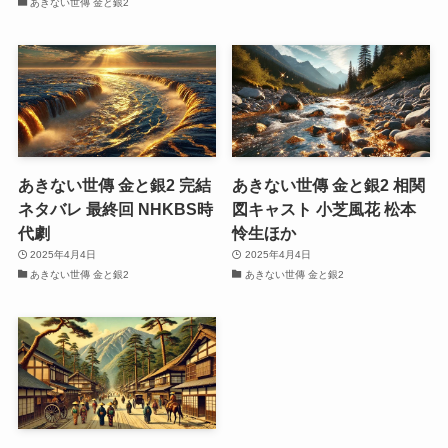
あきない世傳 金と銀2
あきない世傳 金と銀2 完結
あきない世傳 金と銀2 相関
ネタバレ 最終回 NHKBS時
図キャスト 小芝風花 松本
代劇
怜生ほか
2025年4月4日
2025年4月4日
あきない世傳 金と銀2
あきない世傳 金と銀2