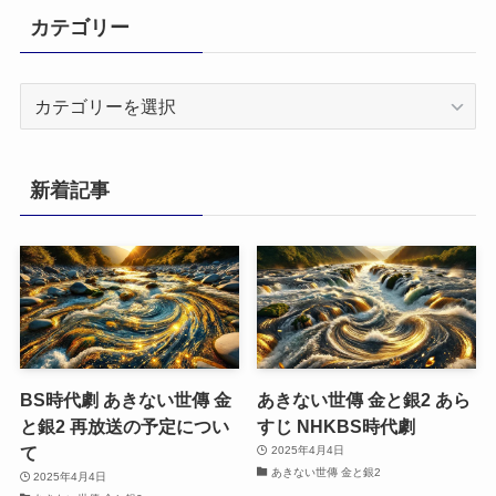
カテゴリー
カ
テ
ゴ
リ
新着記事
ー
BS時代劇 あきない世傳 金
あきない世傳 金と銀2 あら
と銀2 再放送の予定につい
すじ NHKBS時代劇
て
2025年4月4日
あきない世傳 金と銀2
2025年4月4日