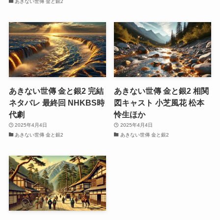
あきない世傳 金と銀2
あきない世傳 金と銀2 完結
あきない世傳 金と銀2 相関
ネタバレ 最終回 NHKBS時
図キャスト 小芝風花 松本
代劇
怜生ほか
2025年4月4日
2025年4月4日
あきない世傳 金と銀2
あきない世傳 金と銀2