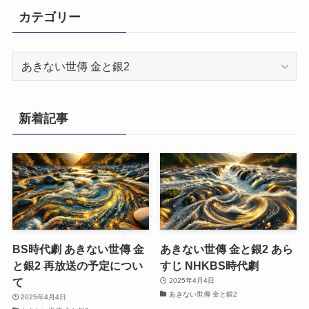
カテゴリー
カ
テ
ゴ
リ
新着記事
ー
BS時代劇 あきない世傳 金
あきない世傳 金と銀2 あら
と銀2 再放送の予定につい
すじ NHKBS時代劇
て
2025年4月4日
あきない世傳 金と銀2
2025年4月4日