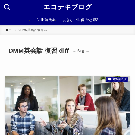
エコテキブログ
NHK時代劇
あきない世傳 金と銀2
ホーム
DMM英会話 復習 diff
DMM英会話 復習 diff
– tag –
DMM英会話