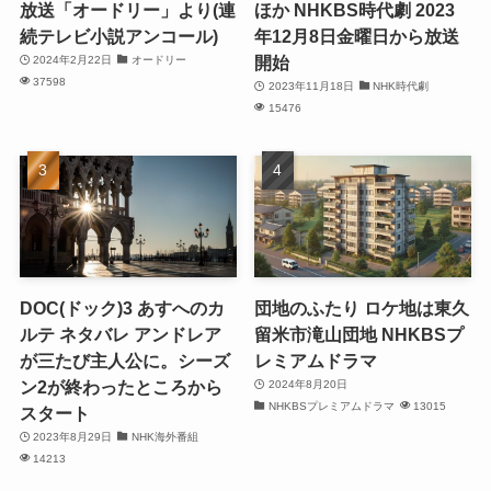
放送「オードリー」より(連
ほか NHKBS時代劇 2023
続テレビ小説アンコール)
年12月8日金曜日から放送
開始
2024年2月22日
オードリー
37598
2023年11月18日
NHK時代劇
15476
DOC(ドック)3 あすへのカ
団地のふたり ロケ地は東久
ルテ ネタバレ アンドレア
留米市滝山団地 NHKBSプ
が三たび主人公に。シーズ
レミアムドラマ
ン2が終わったところから
2024年8月20日
NHKBSプレミアムドラマ
13015
スタート
2023年8月29日
NHK海外番組
14213