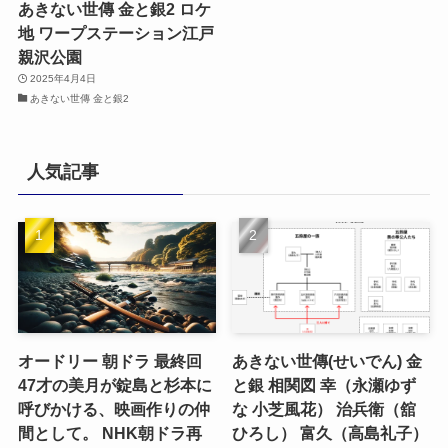
あきない世傳 金と銀2 ロケ
地 ワープステーション江戸
親沢公園
2025年4月4日
あきない世傳 金と銀2
人気記事
オードリー 朝ドラ 最終回
あきない世傳(せいでん) 金
47才の美月が錠島と杉本に
と銀 相関図 幸（永瀬ゆず
呼びかける、映画作りの仲
な 小芝風花） 治兵衛（舘
間として。 NHK朝ドラ再
ひろし） 富久（高島礼子）