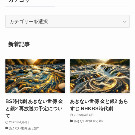
カ
テ
ゴ
リ
新着記事
ー
BS時代劇 あきない世傳 金
あきない世傳 金と銀2 あら
と銀2 再放送の予定につい
すじ NHKBS時代劇
て
2025年4月4日
あきない世傳 金と銀2
2025年4月4日
あきない世傳 金と銀2