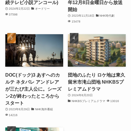
続テレビ小説アンコール)
年12月8日金曜日から放送
開始
2024年2月22日
オードリー
37598
2023年11月18日
NHK時代劇
15478
DOC(ドック)3 あすへのカ
団地のふたり ロケ地は東久
ルテ ネタバレ アンドレア
留米市滝山団地 NHKBSプ
が三たび主人公に。シーズ
レミアムドラマ
ン2が終わったところから
2024年8月20日
NHKBSプレミアムドラマ
13016
スタート
2023年8月29日
NHK海外番組
14216