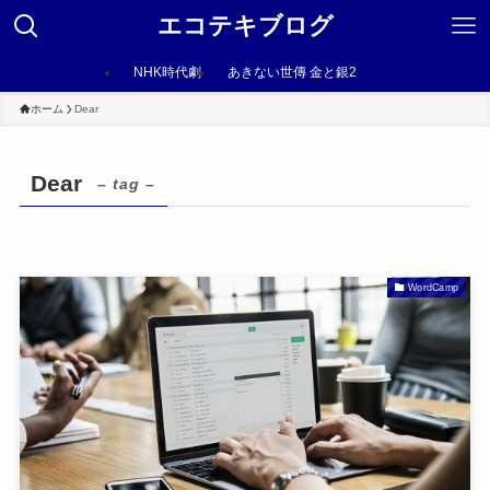
エコテキブログ
NHK時代劇
あきない世傳 金と銀2
ホーム
Dear
Dear
– tag –
WordCamp