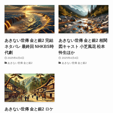
あきない世傳 金と銀2 完結
あきない世傳 金と銀2 相関
ネタバレ 最終回 NHKBS時
図キャスト 小芝風花 松本
代劇
怜生ほか
2025年4月4日
2025年4月4日
あきない世傳 金と銀2
あきない世傳 金と銀2
あきない世傳 金と銀2 ロケ