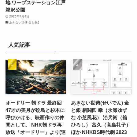
地 ワープステーション江戸
親沢公園
2025年4月4日
あきない世傳 金と銀2
人気記事
オードリー 朝ドラ 最終回
あきない世傳(せいでん) 金
47才の美月が錠島と杉本に
と銀 相関図 幸（永瀬ゆず
呼びかける、映画作りの仲
な 小芝風花） 治兵衛（舘
間として。 NHK朝ドラ再
ひろし） 富久（高島礼子）
放送「オードリー」より(連
ほか NHKBS時代劇 2023