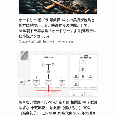
オードリー 朝ドラ 最終回 47才の美月が錠島と
杉本に呼びかける、映画作りの仲間として。
NHK朝ドラ再放送「オードリー」より(連続テレ
ビ小説アンコール)
2024年2月22日
オードリー
37598
あきない世傳(せいでん) 金と銀 相関図 幸（永瀬
ゆずな 小芝風花） 治兵衛（舘ひろし） 富久
（高島礼子）ほか NHKBS時代劇 2023年12月8