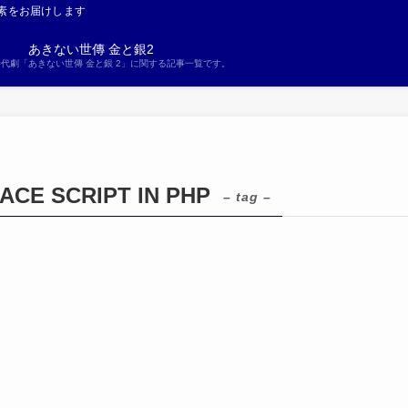
素をお届けします
あきない世傳 金と銀2
S時代劇「あきない世傳 金と銀 2」に関する記事一覧です。
CE SCRIPT IN PHP
– tag –