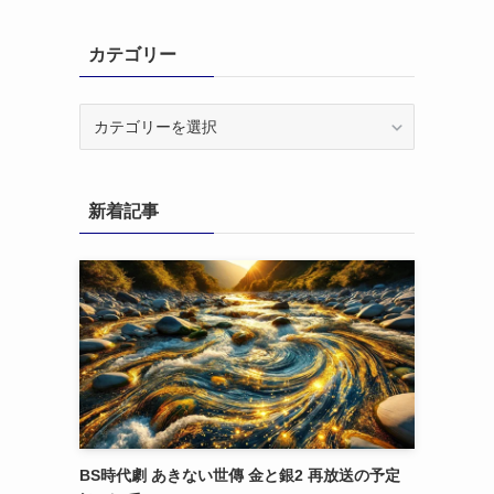
カテゴリー
カ
テ
ゴ
リ
新着記事
ー
BS時代劇 あきない世傳 金と銀2 再放送の予定