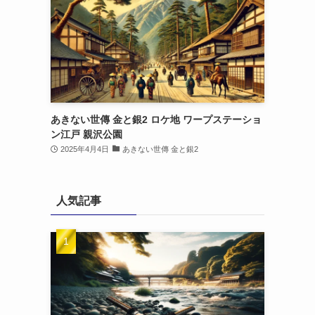
あきない世傳 金と銀2 ロケ地 ワープステーショ
ン江戸 親沢公園
2025年4月4日
あきない世傳 金と銀2
人気記事