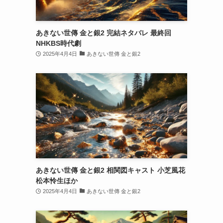
あきない世傳 金と銀2 完結ネタバレ 最終回
NHKBS時代劇
2025年4月4日
あきない世傳 金と銀2
あきない世傳 金と銀2 相関図キャスト 小芝風花
松本怜生ほか
2025年4月4日
あきない世傳 金と銀2