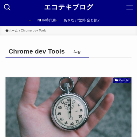
エコテキブログ
NHK時代劇
あきない世傳 金と銀2
ホーム
Chrome dev Tools
Chrome dev Tools
– tag –
Google