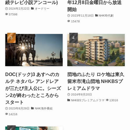
続テレビ小説アンコール)
年12月8日金曜日から放送
開始
2024年2月22日
オードリー
37598
2023年11月18日
NHK時代劇
15478
DOC(ドック)3 あすへのカ
団地のふたり ロケ地は東久
ルテ ネタバレ アンドレア
留米市滝山団地 NHKBSプ
が三たび主人公に。シーズ
レミアムドラマ
ン2が終わったところから
2024年8月20日
NHKBSプレミアムドラマ
13016
スタート
2023年8月29日
NHK海外番組
14216