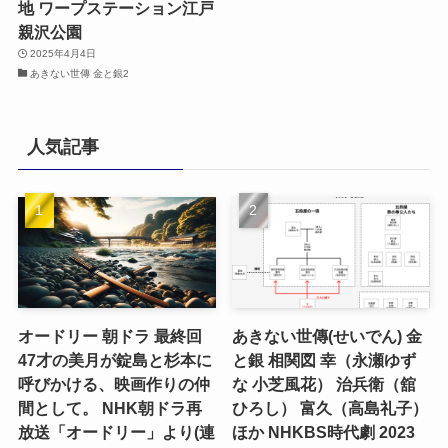
地 ワープステーション江戸
親沢公園
2025年4月4日
あきない世傳 金と銀2
人気記事
オードリー 朝ドラ 最終回
あきない世傳(せいでん) 金
47才の美月が錠島と杉本に
と銀 相関図 幸（永瀬ゆず
呼びかける、映画作りの仲
な 小芝風花） 治兵衛（舘
間として。 NHK朝ドラ再
ひろし） 富久（高島礼子）
放送「オードリー」より(連
ほか NHKBS時代劇 2023