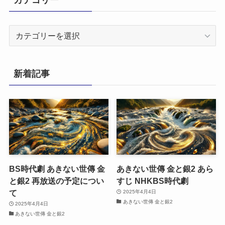
カ
テ
ゴ
リ
新着記事
ー
BS時代劇 あきない世傳 金
あきない世傳 金と銀2 あら
と銀2 再放送の予定につい
すじ NHKBS時代劇
て
2025年4月4日
あきない世傳 金と銀2
2025年4月4日
あきない世傳 金と銀2