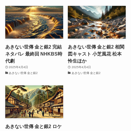
あきない世傳 金と銀2 完結
あきない世傳 金と銀2 相関
ネタバレ 最終回 NHKBS時
図キャスト 小芝風花 松本
代劇
怜生ほか
2025年4月4日
2025年4月4日
あきない世傳 金と銀2
あきない世傳 金と銀2
あきない世傳 金と銀2 ロケ