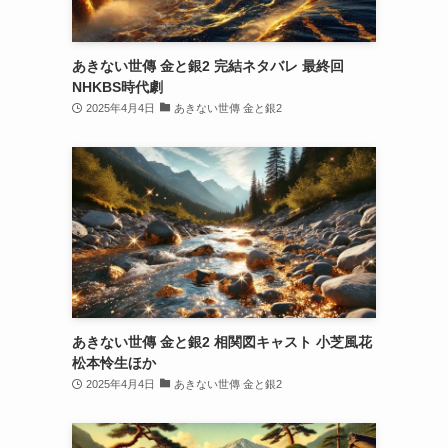
あきない世傳 金と銀2 完結ネタバレ 最終回
NHKBS時代劇
2025年4月4日
あきない世傳 金と銀2
あきない世傳 金と銀2 相関図キャスト 小芝風花
松本怜生ほか
2025年4月4日
あきない世傳 金と銀2