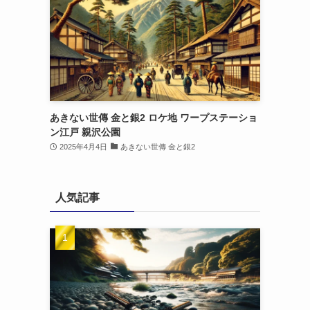
あきない世傳 金と銀2 ロケ地 ワープステーショ
ン江戸 親沢公園
2025年4月4日
あきない世傳 金と銀2
人気記事