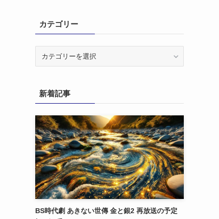
カテゴリー
カ
テ
ゴ
リ
新着記事
ー
BS時代劇 あきない世傳 金と銀2 再放送の予定