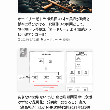
オードリー 朝ドラ 最終回 47才の美月が錠島と
杉本に呼びかける、映画作りの仲間として。
NHK朝ドラ再放送「オードリー」より(連続テレ
ビ小説アンコール)
2024年2月22日
オードリー
37598
あきない世傳(せいでん) 金と銀 相関図 幸（永瀬
ゆずな 小芝風花） 治兵衛（舘ひろし） 富久
（高島礼子）ほか NHKBS時代劇 2023年12月8