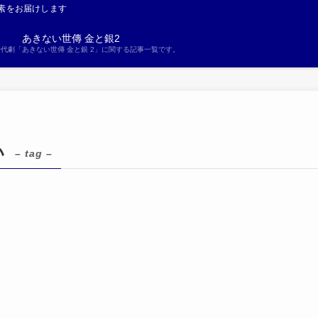
素をお届けします
あきない世傳 金と銀2
S時代劇「あきない世傳 金と銀 2」に関する記事一覧です。
い
– tag –