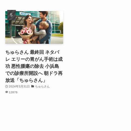
ちゅらさん 最終回 ネタバ
レ エリーの胃がん手術は成
功 悪性腫瘍の除去 小浜島
での診療所開設へ 朝ドラ再
放送「ちゅらさん」
2024年3月31日
ちゅらさん
12876