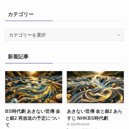
カテゴリー
カ
テ
ゴ
リ
新着記事
ー
BS時代劇 あきない世傳 金
あきない世傳 金と銀2 あら
と銀2 再放送の予定につい
すじ NHKBS時代劇
て
2025年4月4日