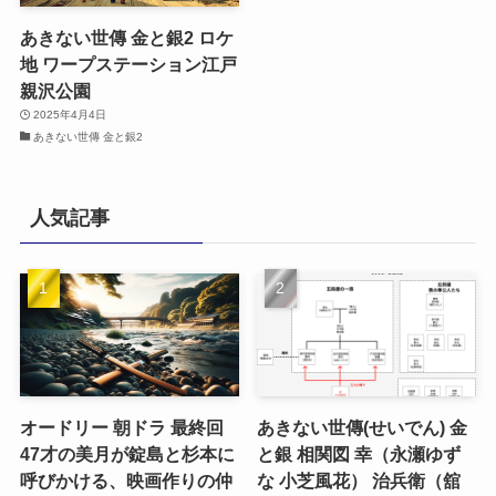
あきない世傳 金と銀2 ロケ
地 ワープステーション江戸
親沢公園
2025年4月4日
あきない世傳 金と銀2
人気記事
オードリー 朝ドラ 最終回
あきない世傳(せいでん) 金
47才の美月が錠島と杉本に
と銀 相関図 幸（永瀬ゆず
呼びかける、映画作りの仲
な 小芝風花） 治兵衛（舘