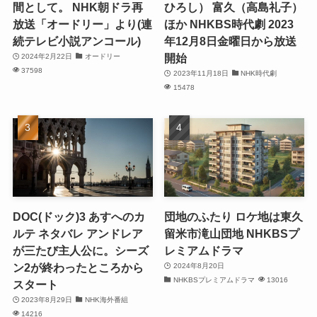
間として。 NHK朝ドラ再
ひろし） 富久（高島礼子）
放送「オードリー」より(連
ほか NHKBS時代劇 2023
続テレビ小説アンコール)
年12月8日金曜日から放送
開始
2024年2月22日
オードリー
37598
2023年11月18日
NHK時代劇
15478
DOC(ドック)3 あすへのカ
団地のふたり ロケ地は東久
ルテ ネタバレ アンドレア
留米市滝山団地 NHKBSプ
が三たび主人公に。シーズ
レミアムドラマ
ン2が終わったところから
2024年8月20日
NHKBSプレミアムドラマ
13016
スタート
2023年8月29日
NHK海外番組
14216