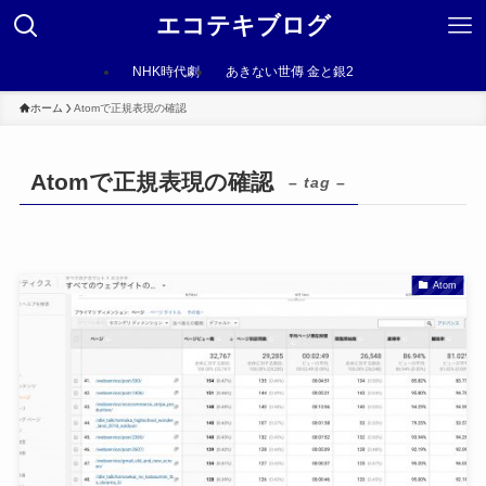
エコテキブログ
NHK時代劇
あきない世傳 金と銀2
ホーム
Atomで正規表現の確認
Atomで正規表現の確認
– tag –
Atom