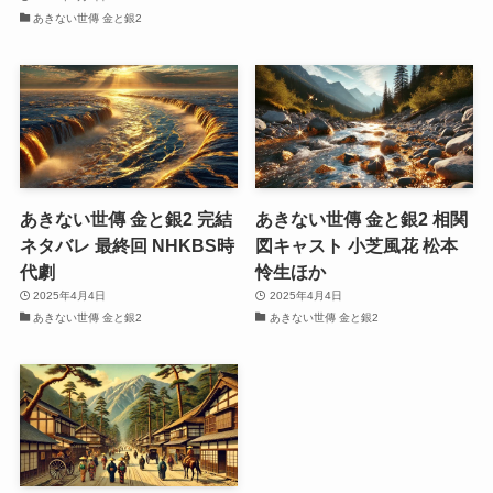
あきない世傳 金と銀2
あきない世傳 金と銀2 完結
あきない世傳 金と銀2 相関
ネタバレ 最終回 NHKBS時
図キャスト 小芝風花 松本
代劇
怜生ほか
2025年4月4日
2025年4月4日
あきない世傳 金と銀2
あきない世傳 金と銀2