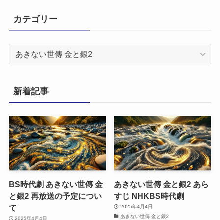
カテゴリー
カ
テ
ゴ
リ
新着記事
ー
BS時代劇 あきない世傳 金
あきない世傳 金と銀2 あら
と銀2 再放送の予定につい
すじ NHKBS時代劇
て
2025年4月4日
あきない世傳 金と銀2
2025年4月4日