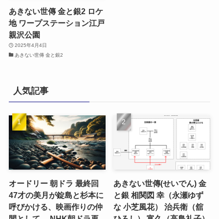
あきない世傳 金と銀2 ロケ
地 ワープステーション江戸
親沢公園
2025年4月4日
あきない世傳 金と銀2
人気記事
オードリー 朝ドラ 最終回
あきない世傳(せいでん) 金
47才の美月が錠島と杉本に
と銀 相関図 幸（永瀬ゆず
呼びかける、映画作りの仲
な 小芝風花） 治兵衛（舘
間として。 NHK朝ドラ再
ひろし） 富久（高島礼子）