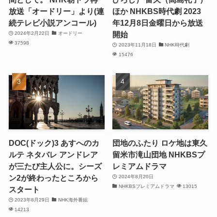
放送「オードリー」より(連
ほか NHKBS時代劇 2023
続テレビ小説アンコール)
年12月8日金曜日から放送
開始
2024年2月22日
オードリー
37598
2023年11月18日
NHK時代劇
15476
DOC(ドック)3 あすへのカ
団地のふたり ロケ地は東久
ルテ ネタバレ アンドレア
留米市滝山団地 NHKBSプ
が三たび主人公に。シーズ
レミアムドラマ
ン2が終わったところから
2024年8月20日
NHKBSプレミアムドラマ
13015
スタート
2023年8月29日
NHK海外番組
14213