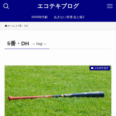
エコテキブログ
NHK時代劇
あきない世傳 金と銀2
ホーム
5番・DH
5番・DH
– tag –
大谷翔平選手