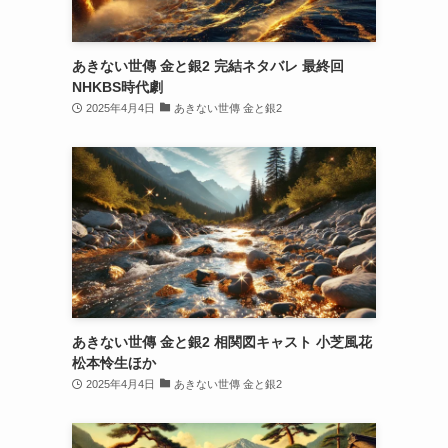
あきない世傳 金と銀2 完結ネタバレ 最終回
NHKBS時代劇
2025年4月4日
あきない世傳 金と銀2
あきない世傳 金と銀2 相関図キャスト 小芝風花
松本怜生ほか
2025年4月4日
あきない世傳 金と銀2