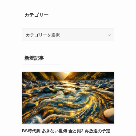
カテゴリー
カ
テ
ゴ
リ
新着記事
ー
BS時代劇 あきない世傳 金と銀2 再放送の予定