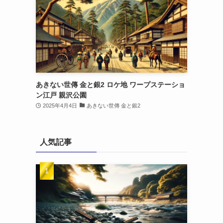
あきない世傳 金と銀2 ロケ地 ワープステーショ
ン江戸 親沢公園
2025年4月4日
あきない世傳 金と銀2
人気記事