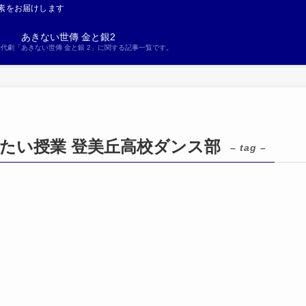
素をお届けします
あきない世傳 金と銀2
S時代劇「あきない世傳 金と銀 2」に関する記事一覧です。
受けたい授業 登美丘高校ダンス部
– tag –