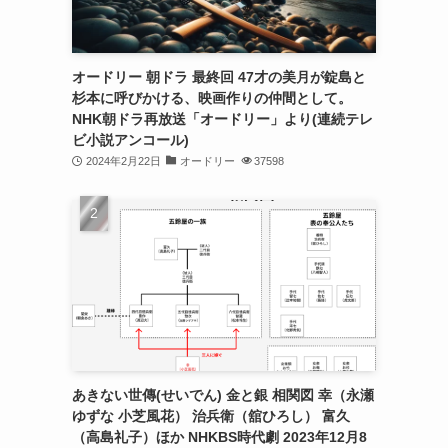
オードリー 朝ドラ 最終回 47才の美月が錠島と
杉本に呼びかける、映画作りの仲間として。
NHK朝ドラ再放送「オードリー」より(連続テレ
ビ小説アンコール)
2024年2月22日
オードリー
37598
あきない世傳(せいでん) 金と銀 相関図 幸（永瀬
ゆずな 小芝風花） 治兵衛（舘ひろし） 富久
（高島礼子）ほか NHKBS時代劇 2023年12月8